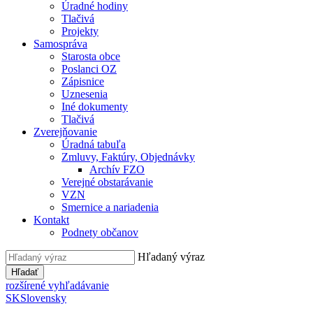
Úradné hodiny
Tlačivá
Projekty
Samospráva
Starosta obce
Poslanci OZ
Zápisnice
Uznesenia
Iné dokumenty
Tlačivá
Zverejňovanie
Úradná tabuľa
Zmluvy, Faktúry, Objednávky
Archív FZO
Verejné obstarávanie
VZN
Smernice a nariadenia
Kontakt
Podnety občanov
Hľadaný výraz
Hľadať
rozšírené vyhľadávanie
SK
Slovensky