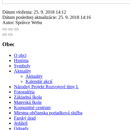
Dátum vloženia:
25. 9. 2018 14:12
Dátum poslednej aktualizácie:
25. 9. 2018 14:16
Autor:
Správce Webu
Obec
O obci
História
Symboly
Aktuality
Aktuality
Kalendár akcií
Národný Projekt Rozvojové tímy I.
Fotogaléria
Základná škola
Materská škola
Komunitné centrum
Miestna občianska poriadková služba
Farský úrad
Jedáleň
Odpady