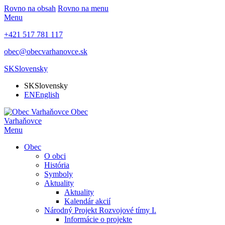
Rovno na obsah
Rovno na menu
Menu
+421 517 781 117
obec@obecvarhanovce.sk
SK
Slovensky
SK
Slovensky
EN
English
Obec
Varhaňovce
Menu
Obec
O obci
História
Symboly
Aktuality
Aktuality
Kalendár akcií
Národný Projekt Rozvojové tímy I.
Informácie o projekte