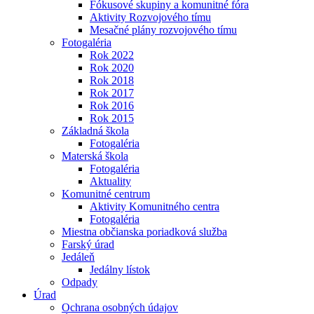
Fókusové skupiny a komunitné fóra
Aktivity Rozvojového tímu
Mesačné plány rozvojového tímu
Fotogaléria
Rok 2022
Rok 2020
Rok 2018
Rok 2017
Rok 2016
Rok 2015
Základná škola
Fotogaléria
Materská škola
Fotogaléria
Aktuality
Komunitné centrum
Aktivity Komunitného centra
Fotogaléria
Miestna občianska poriadková služba
Farský úrad
Jedáleň
Jedálny lístok
Odpady
Úrad
Ochrana osobných údajov