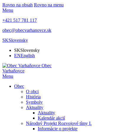
Rovno na obsah
Rovno na menu
Menu
+421 517 781 117
obec@obecvarhanovce.sk
SK
Slovensky
SK
Slovensky
EN
English
Obec
Varhaňovce
Menu
Obec
O obci
História
Symboly
Aktuality
Aktuality
Kalendár akcií
Národný Projekt Rozvojové tímy I.
Informácie o projekte