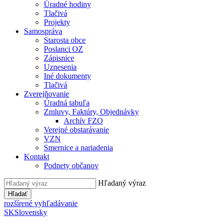
Úradné hodiny
Tlačivá
Projekty
Samospráva
Starosta obce
Poslanci OZ
Zápisnice
Uznesenia
Iné dokumenty
Tlačivá
Zverejňovanie
Úradná tabuľa
Zmluvy, Faktúry, Objednávky
Archív FZO
Verejné obstarávanie
VZN
Smernice a nariadenia
Kontakt
Podnety občanov
Hľadaný výraz
Hľadať
rozšírené vyhľadávanie
SK
Slovensky