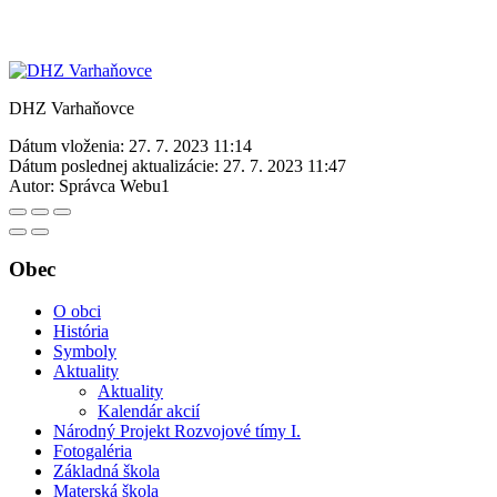
DHZ Varhaňovce
Dátum vloženia:
27. 7. 2023 11:14
Dátum poslednej aktualizácie:
27. 7. 2023 11:47
Autor:
Správca Webu1
Obec
O obci
História
Symboly
Aktuality
Aktuality
Kalendár akcií
Národný Projekt Rozvojové tímy I.
Fotogaléria
Základná škola
Materská škola