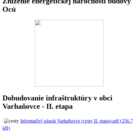
Zníženie energetickej náročnosti budovy
Ocú
Dobudovanie infraštruktúry v obci
Varhaňovce - II. etapa
Informačný plagát Varhaňovce (cesty II. etapa).pdf (256.7
kB)