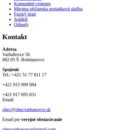
Komunitné centrum
Miestna občianska poriadková služba
Farský úrad
Jedáleň
Odpady
Kontakt
Adresa
Varhaňovce 56
082 05 Š. Bohdanovce
Spojenie
Tel.: +421 51 77 811 17
+421 915 999 084
+421 917 695 831
Email:
obec@obecvarhanovce.sk
Email pre
verejné obstarávanie
obecvarhanovce@gmail.com