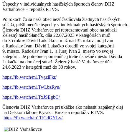
Úspechy v individuálnych hasičských športoch členov DHZ
Varhaňovce + reportáž RTVS.
Po rokoch čo sa naša obec nezúčastňovala žiadnych hasičských
súťaží, prišli menšie úspechy v individuálnych hasičských športoch.
Členovia DHZ Varhaňovce pri reprezentovaní obce na súťaži
Železný hasič Slančík, dňa 22.07.2023 v kategóriách muž
do 35 rokov Dávid Lukačko a muž nad 35 rokov Juraj Ivan
a Radoslav Ivan. Dávid Lukačko obsadil vo svojej kategórii
9. miesto, Radoslav Ivan 1. a Juraj Ivan 2. miesto vo svojej
kategórii. Je potrebne spomenúť aj tretie úspešné miesto Dávida
Lukačka na domácej súťaži Železný hasič Varhaňovce dňa
24.6.2023 v kategórii muž do 30 rokov.
https://fb.watch/m1TvgzlFkr/
https://fb.watch/m1TwLbzRyu/
https://fb.watch/m1TxJSEgbC/
Členovia DHZ Varhaňovce pri ukážke ako nehasiť zapálený olej
na Detskom tábore Kysak - Brezie a reportáž v RTVS:
https://fb.watch/m1TjCdGYLv/