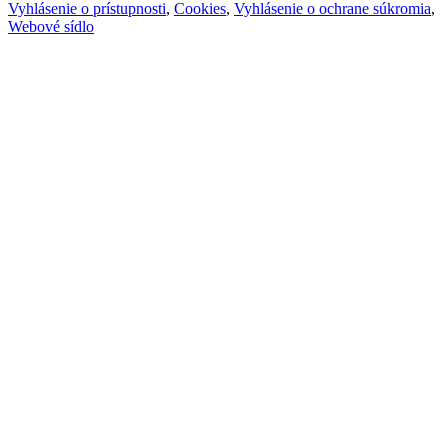
Vyhlásenie o prístupnosti
,
Cookies
,
Vyhlásenie o ochrane súkromia
,
Webové sídlo