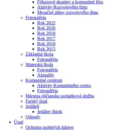
Fókusové skupiny a komunitné fóra
Aktivity Rozvojového tímu
Mesačné plány rozvojového tímu
Fotogaléria
Rok 2022
Rok 2020
Rok 2018
Rok 2017
Rok 2016
Rok 2015
Základná škola
Fotogaléria
Materská škola
Fotogaléria
Aktuality
Komunitné centrum
Aktivity Komunitného centra
Fotogaléria
Miestna občianska poriadková služba
Farský úrad
Jedáleň
Jedálny lístok
Odpady
Úrad
Ochrana osobných údajov