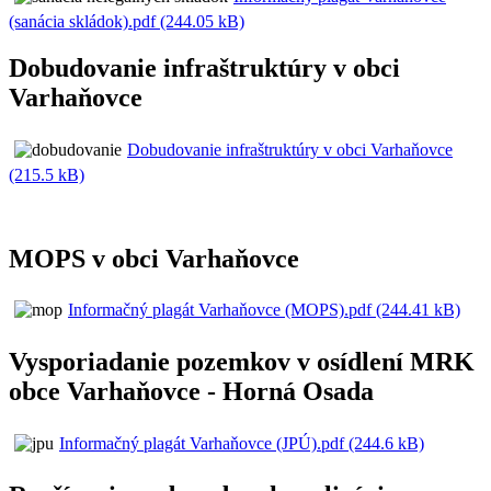
(sanácia skládok).pdf (244.05 kB)
Dobudovanie infraštruktúry v obci
Varhaňovce
Dobudovanie infraštruktúry v obci Varhaňovce
(215.5 kB)
MOPS v obci Varhaňovce
Informačný plagát Varhaňovce (MOPS).pdf (244.41 kB)
Vysporiadanie pozemkov v osídlení MRK
obce Varhaňovce - Horná Osada
Informačný plagát Varhaňovce (JPÚ).pdf (244.6 kB)