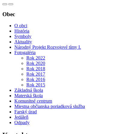
Obec
O obci
História
Symboly
Aktuality
Národný Projekt Rozvojové tímy I.
Fotogaléria
Rok 2022
Rok 2020
Rok 2018
Rok 2017
Rok 2016
Rok 2015
Základná škola
Materská škola
Komunitné centrum
Miestna občianska poriadková služba
Farský úrad
Jedáleň
Odpady