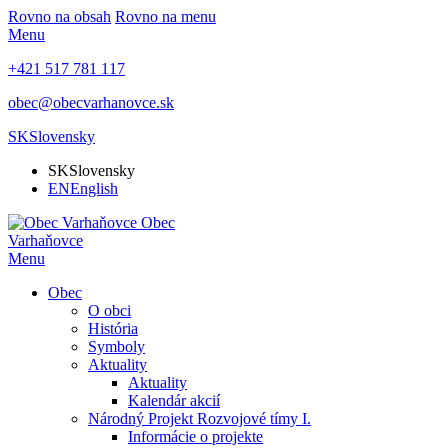
Rovno na obsah
Rovno na menu
Menu
+421 517 781 117
obec@obecvarhanovce.sk
SK
Slovensky
SK
Slovensky
EN
English
Obec
Varhaňovce
Menu
Obec
O obci
História
Symboly
Aktuality
Aktuality
Kalendár akcií
Národný Projekt Rozvojové tímy I.
Informácie o projekte