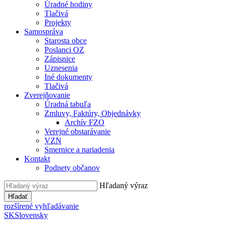
Úradné hodiny
Tlačivá
Projekty
Samospráva
Starosta obce
Poslanci OZ
Zápisnice
Uznesenia
Iné dokumenty
Tlačivá
Zverejňovanie
Úradná tabuľa
Zmluvy, Faktúry, Objednávky
Archív FZO
Verejné obstarávanie
VZN
Smernice a nariadenia
Kontakt
Podnety občanov
Hľadaný výraz
Hľadať
rozšírené vyhľadávanie
SK
Slovensky