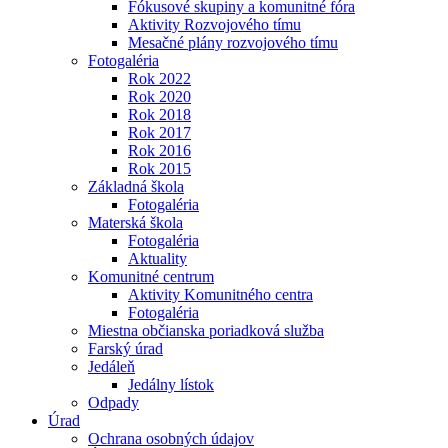
Fókusové skupiny a komunitné fóra
Aktivity Rozvojového tímu
Mesačné plány rozvojového tímu
Fotogaléria
Rok 2022
Rok 2020
Rok 2018
Rok 2017
Rok 2016
Rok 2015
Základná škola
Fotogaléria
Materská škola
Fotogaléria
Aktuality
Komunitné centrum
Aktivity Komunitného centra
Fotogaléria
Miestna občianska poriadková služba
Farský úrad
Jedáleň
Jedálny lístok
Odpady
Úrad
Ochrana osobných údajov