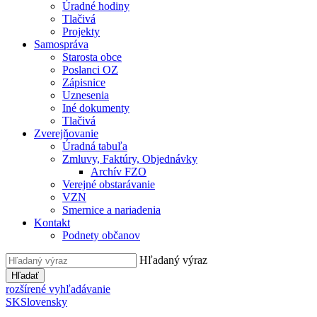
Úradné hodiny
Tlačivá
Projekty
Samospráva
Starosta obce
Poslanci OZ
Zápisnice
Uznesenia
Iné dokumenty
Tlačivá
Zverejňovanie
Úradná tabuľa
Zmluvy, Faktúry, Objednávky
Archív FZO
Verejné obstarávanie
VZN
Smernice a nariadenia
Kontakt
Podnety občanov
Hľadaný výraz
Hľadať
rozšírené vyhľadávanie
SK
Slovensky