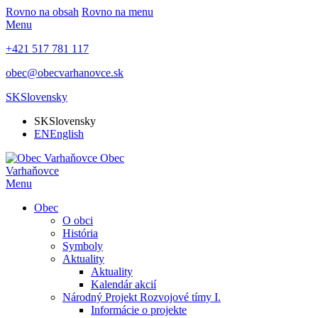
Rovno na obsah
Rovno na menu
Menu
+421 517 781 117
obec@obecvarhanovce.sk
SK
Slovensky
SK
Slovensky
EN
English
Obec
Varhaňovce
Menu
Obec
O obci
História
Symboly
Aktuality
Aktuality
Kalendár akcií
Národný Projekt Rozvojové tímy I.
Informácie o projekte