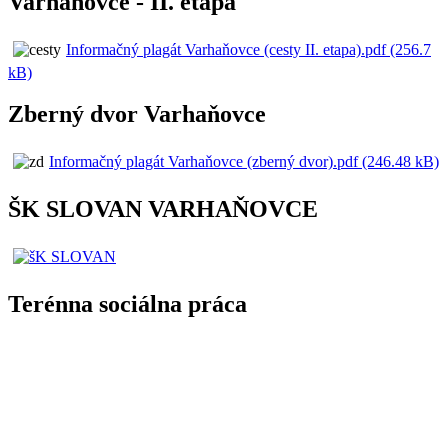
Varhaňovce - II. etapa
Informačný plagát Varhaňovce (cesty II. etapa).pdf (256.7
kB)
Zberný dvor Varhaňovce
Informačný plagát Varhaňovce (zberný dvor).pdf (246.48 kB)
ŠK SLOVAN VARHAŇOVCE
Terénna sociálna práca