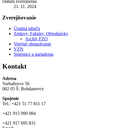
Dátum zverejnenia:
21. 11. 2024
Zverejňovanie
Úradná tabuľa
Zmluvy, Faktúry, Objednávky
Archív FZO
Verejné obstarávanie
VZN
Smernice a nariadenia
Kontakt
Adresa
Varhaňovce 56
082 05 Š. Bohdanovce
Spojenie
Tel.: +421 51 77 811 17
+421 915 999 084
+421 917 695 831