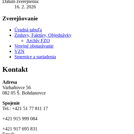
Dátum zverejnenia:
16. 2. 2026
Zverejňovanie
Úradná tabuľa
Zmluvy, Faktúry, Objednávky
Archív FZO
Verejné obstarávanie
VZN
Smernice a nariadenia
Kontakt
Adresa
Varhaňovce 56
082 05 Š. Bohdanovce
Spojenie
Tel.: +421 51 77 811 17
+421 915 999 084
+421 917 695 831