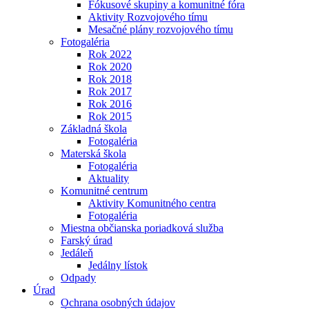
Fókusové skupiny a komunitné fóra
Aktivity Rozvojového tímu
Mesačné plány rozvojového tímu
Fotogaléria
Rok 2022
Rok 2020
Rok 2018
Rok 2017
Rok 2016
Rok 2015
Základná škola
Fotogaléria
Materská škola
Fotogaléria
Aktuality
Komunitné centrum
Aktivity Komunitného centra
Fotogaléria
Miestna občianska poriadková služba
Farský úrad
Jedáleň
Jedálny lístok
Odpady
Úrad
Ochrana osobných údajov