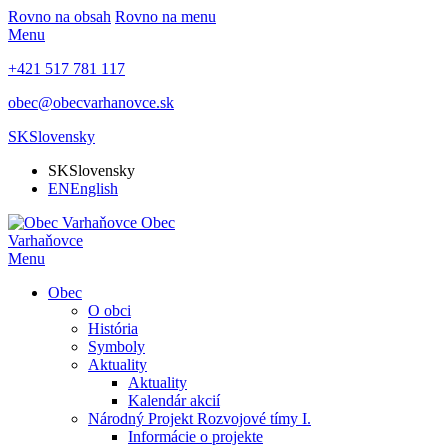
Rovno na obsah
Rovno na menu
Menu
+421 517 781 117
obec@obecvarhanovce.sk
SK
Slovensky
SK
Slovensky
EN
English
Obec
Varhaňovce
Menu
Obec
O obci
História
Symboly
Aktuality
Aktuality
Kalendár akcií
Národný Projekt Rozvojové tímy I.
Informácie o projekte