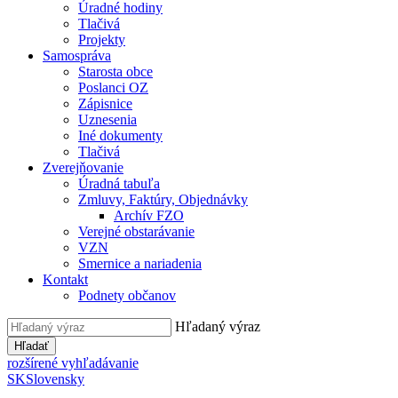
Úradné hodiny
Tlačivá
Projekty
Samospráva
Starosta obce
Poslanci OZ
Zápisnice
Uznesenia
Iné dokumenty
Tlačivá
Zverejňovanie
Úradná tabuľa
Zmluvy, Faktúry, Objednávky
Archív FZO
Verejné obstarávanie
VZN
Smernice a nariadenia
Kontakt
Podnety občanov
Hľadaný výraz
Hľadať
rozšírené vyhľadávanie
SK
Slovensky