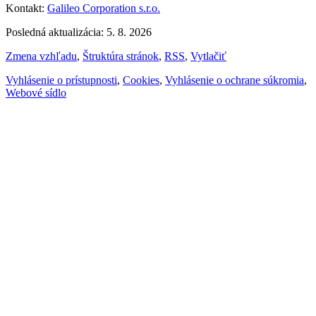
Kontakt:
Galileo Corporation s.r.o.
Posledná aktualizácia: 5. 8. 2026
Zmena vzhľadu
,
Štruktúra stránok
,
RSS
,
Vytlačiť
Vyhlásenie o prístupnosti
,
Cookies
,
Vyhlásenie o ochrane súkromia
,
Webové sídlo