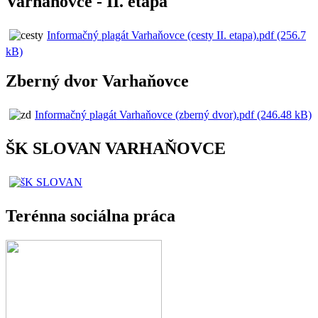
Varhaňovce - II. etapa
Informačný plagát Varhaňovce (cesty II. etapa).pdf (256.7
kB)
Zberný dvor Varhaňovce
Informačný plagát Varhaňovce (zberný dvor).pdf (246.48 kB)
ŠK SLOVAN VARHAŇOVCE
Terénna sociálna práca