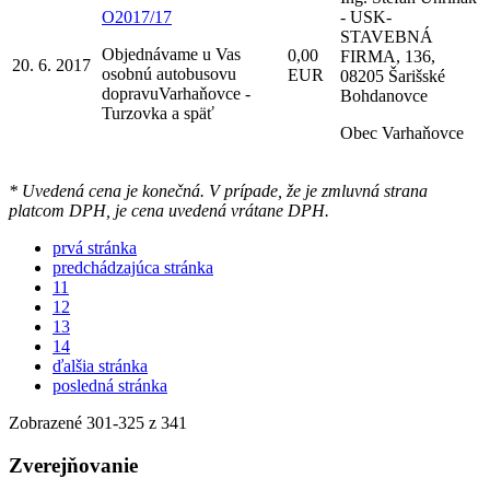
O2017/17
- USK-
STAVEBNÁ
Objednávame u Vas
0,00
FIRMA, 136,
20. 6. 2017
osobnú autobusovu
EUR
08205 Šarišské
dopravuVarhaňovce -
Bohdanovce
Turzovka a späť
Obec Varhaňovce
* Uvedená cena je konečná. V prípade, že je zmluvná strana
platcom DPH, je cena uvedená vrátane DPH.
prvá stránka
predchádzajúca stránka
11
12
13
14
ďalšia stránka
posledná stránka
Zobrazené
301
-
325
z 341
Zverejňovanie