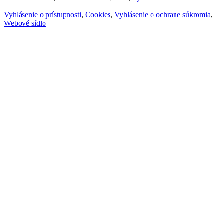
Vyhlásenie o prístupnosti
,
Cookies
,
Vyhlásenie o ochrane súkromia
,
Webové sídlo