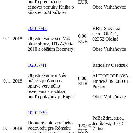
podľa predloženej
EUR
cenovej ponuky Kniha o
Obec Varhaňovce
kňazovi o.Mižičkovi
O2017/42
HRD Slovakia
s.r.o., Olešná,
0,00
Objednávame si u Vás
9. 1. 2018
02352 Olešná
EUR
biele obrusy HT-Z-700-
2018 s obšitím Rozmery:
Obec Varhaňovce
O2017/41
Radoslav Osadzuk
-
Objednávame u Vás
AUTODOPRAVA,
0,00
práce s plošinou na
9. 1. 2018
Fintická 39, 080 01
EUR
oprave verejného
Prešov
osvetlenia a rozhlasu
podľa pokynov p. Engeľ
Obec Varhaňovce
O2017/39
PoBeZdra, s.r.o.,
Dobudovanie verejného
Jedlíkova, 01015
120,00
vodovodu pre Rómsku
9. 1. 2018
Žilina
EUR