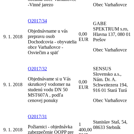
-Vinné jarezo
Obec Varhaňovce
O2017/34
GABE
SPEKTRUM s.ro,
Objednávname u vás
0,00
Hlavna 137, 080 01
prepravu osob
9. 1. 2018
EUR
Prešov
Dochodcovia - obyvatelia
obce Varhaňovce -
Obec Varhaňovce
Osviečim a späť
O2017/32
SENSUS
Slovensko a.s.,
Objednávame si u Vás
Nám. Dr. A.
0,00
skrutkový vodomer na
9. 1. 2018
Schweitezera 194,
EUR
studenú vodu DN 50
916 01 Stará Turá
MST607A , podľa
cenovej ponuky
Obec Varhaňovce
O2017/31
Stanislav Staš, 54,
1
Požiarnici - objednávka
08633 Stebník
9. 1. 2018
400,00
zabezpečenie OOPP pre