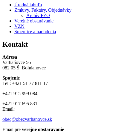
Úradná tabuľa
Zmluvy, Faktúry, Objednávky
Archív FZO
Verejné obstarávanie
VZN
Smernice a nariadenia
Kontakt
Adresa
Varhaňovce 56
082 05 Š. Bohdanovce
Spojenie
Tel.: +421 51 77 811 17
+421 915 999 084
+421 917 695 831
Email:
obec@obecvarhanovce.sk
Email pre
verejné obstarávanie