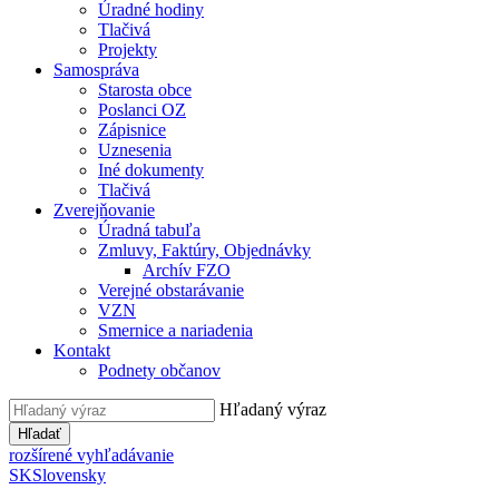
Úradné hodiny
Tlačivá
Projekty
Samospráva
Starosta obce
Poslanci OZ
Zápisnice
Uznesenia
Iné dokumenty
Tlačivá
Zverejňovanie
Úradná tabuľa
Zmluvy, Faktúry, Objednávky
Archív FZO
Verejné obstarávanie
VZN
Smernice a nariadenia
Kontakt
Podnety občanov
Hľadaný výraz
Hľadať
rozšírené vyhľadávanie
SK
Slovensky