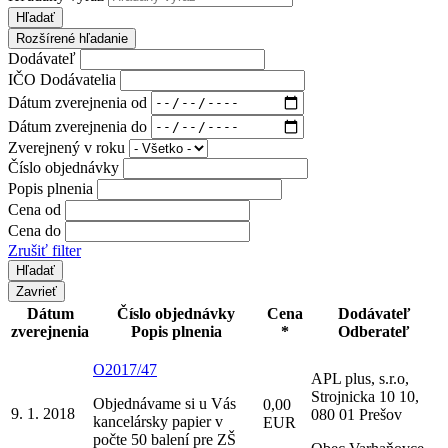
Hľadať
Rozšírené hľadanie
Dodávateľ
IČO Dodávatelia
Dátum zverejnenia od
Dátum zverejnenia do
Zverejnený v roku
Číslo objednávky
Popis plnenia
Cena od
Cena do
Zrušiť filter
Zavrieť
Dátum
Číslo objednávky
Cena
Dodávateľ
zverejnenia
Popis plnenia
*
Odberateľ
O2017/47
APL plus, s.r.o,
Strojnicka 10 10,
Objednávame si u Vás
0,00
9. 1. 2018
080 01 Prešov
kancelársky papier v
EUR
počte 50 balení pre ZŠ