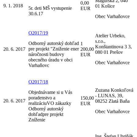
Magurska 2, 040
0,00
9. 1. 2018
01 Košice
5r. deti MŠ vystupenie
EUR
30.6.17
Obec Varhaňovce
O2017/19
Atelier Urbeko,
s.r.o.,
Odborný autorský dohľad
1
Konštantinova 3 3,
pre projekt "Zniženie ener
20. 6. 2017
200,00
080 01 Prešov
náročnosti budovy
EUR
obecného úradu v obci
Obec Varhaňovce
Varhaňovc
O2017/18
Zuzana Konkoľová
Objednávame si u Vás
- LUNAS, 39,
poradenstvo a
150,00
20. 6. 2017
08252 Zlatá Baňa
realizáciuVO zákazky
EUR
Odborný autorský
Obec Varhaňovce
dohľadpre projekt
Zníženie
Ing. Štefan Uhriňák