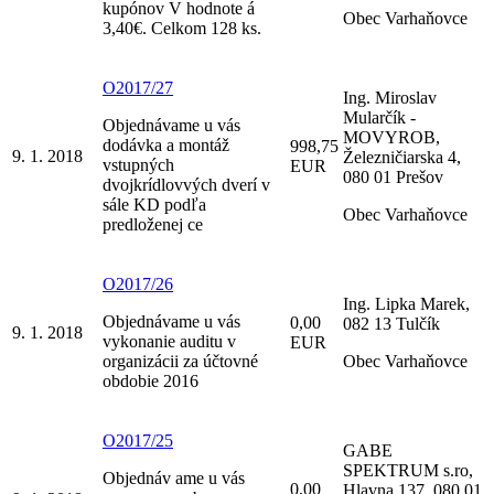
kupónov V hodnote á
Obec Varhaňovce
3,40€. Celkom 128 ks.
O2017/27
Ing. Miroslav
Mularčík -
Objednávame u vás
MOVYROB,
dodávka a montáž
998,75
9. 1. 2018
Železničiarska 4,
vstupných
EUR
080 01 Prešov
dvojkrídlovvých dverí v
sále KD podľa
Obec Varhaňovce
predloženej ce
O2017/26
Ing. Lipka Marek,
Objednávame u vás
0,00
082 13 Tulčík
9. 1. 2018
vykonanie auditu v
EUR
organizácii za účtovné
Obec Varhaňovce
obdobie 2016
O2017/25
GABE
SPEKTRUM s.ro,
Objednáv ame u vás
0,00
Hlavna 137, 080 01