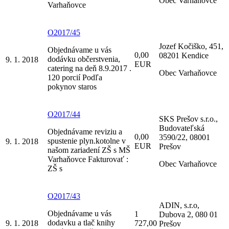
Obec Varhaňovce
Varhaňovce
O2017/45
Jozef Kočiško, 451,
Objednávame u vás
0,00
08201 Kendice
dodávku občerstvenia,
9. 1. 2018
EUR
catering na deň 8.9.2017 .
Obec Varhaňovce
120 porcií Podľa
pokynov staros
O2017/44
SKS Prešov s.r.o.,
Budovateľská
Objednávame reviziu a
0,00
3590/22, 08001
spustenie plyn.kotolne v
9. 1. 2018
EUR
Prešov
našom zariadení ZŠ s MŠ
Varhaňovce Fakturovať :
Obec Varhaňovce
ZŠ s
O2017/43
ADIN, s.r.o,
Objednávame u vás
1
Dubova 2, 080 01
dodavku a tlač knihy
9. 1. 2018
727,00
Prešov