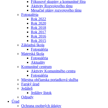
Fókusové skupiny a komunitné fóra
Aktivity Rozvojového tímu
Mesačné plány rozvojového tímu
Fotogaléria
Rok 2022
Rok 2020
Rok 2018
Rok 2017
Rok 2016
Rok 2015
Základná škola
Fotogaléria
Materská škola
Fotogaléria
Aktuality
Komunitné centrum
Aktivity Komunitného centra
Fotogaléria
Miestna občianska poriadková služba
Farský úrad
Jedáleň
Jedálny lístok
Odpady
Úrad
Ochrana osobných údajov