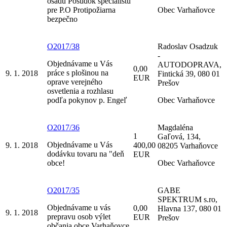
osadu Posudok špecialistu
pre P.O Protipožiarna
Obec Varhaňovce
bezpečno
O2017/38
Radoslav Osadzuk
-
Objednávame u Vás
AUTODOPRAVA,
0,00
práce s plošinou na
9. 1. 2018
Fintická 39, 080 01
EUR
oprave verejného
Prešov
osvetlenia a rozhlasu
podľa pokynov p. Engeľ
Obec Varhaňovce
O2017/36
Magdaléna
1
Gaľová, 134,
Objednávame u Vás
9. 1. 2018
400,00
08205 Varhaňovce
dodávku tovaru na "deň
EUR
obce!
Obec Varhaňovce
O2017/35
GABE
SPEKTRUM s.ro,
Objednávame u vás
0,00
Hlavna 137, 080 01
9. 1. 2018
prepravu osob výlet
EUR
Prešov
občania obce Varhaňovce