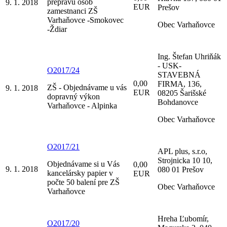
prepravu osob
9. 1. 2018
EUR
Prešov
zamestnanci ZŠ
Varhaňovce -Smokovec
Obec Varhaňovce
-Ždiar
Ing. Štefan Uhriňák
- USK-
O2017/24
STAVEBNÁ
0,00
FIRMA, 136,
ZŠ - Objednávame u vás
9. 1. 2018
EUR
08205 Šarišské
dopravný výkon
Bohdanovce
Varhaňovce - Alpinka
Obec Varhaňovce
O2017/21
APL plus, s.r.o,
Strojnicka 10 10,
Objednávame si u Vás
0,00
9. 1. 2018
080 01 Prešov
kancelársky papier v
EUR
počte 50 balení pre ZŠ
Obec Varhaňovce
Varhaňovce
Hreha Ľubomír,
O2017/20