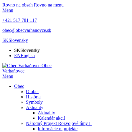
Rovno na obsah
Rovno na menu
Menu
+421 517 781 117
obec@obecvarhanovce.sk
SK
Slovensky
SK
Slovensky
EN
English
Obec
Varhaňovce
Menu
Obec
O obci
História
Symboly
Aktuality
Aktuality
Kalendár akcií
Národný Projekt Rozvojové tímy I.
Informácie o projekte