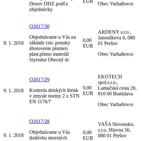
EUR
členov DHZ podľa
Obec Varhaňovce
objednávky
O2017/30
ARDENY s.r.o.,
Objednávame u Vás na
Janouškova 6, 080
0,00
základe cen. ponuky
9. 1. 2018
01 Prešov
EUR
zhotovenie písmien
plast.písmo materiál
Obec Varhaňovce
Styrodur Obecný úr
EKOTECH
O2017/29
spol.s.r.o.,
0,00
Lamačská cesta 20,
Kontrola detských ihrisk
9. 1. 2018
EUR
810 00 Bratislava
v zmysle normy 2 x STN
EN 1176/7
Obec Varhaňovce
O2017/28
VAŠA Slovensko,
s.r.o, Hlavna 56,
Objednávame u Vás
0,00
9. 1. 2018
080 01 Prešov
dodávku stravných
EUR