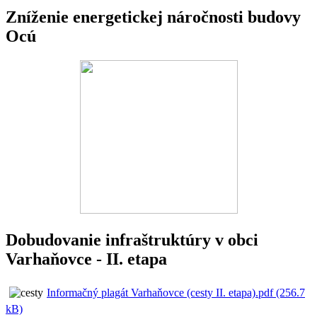
Zníženie energetickej náročnosti budovy
Ocú
Dobudovanie infraštruktúry v obci
Varhaňovce - II. etapa
Informačný plagát Varhaňovce (cesty II. etapa).pdf (256.7
kB)