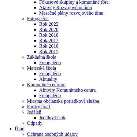
Fókusové skupiny a komunitné fóra
Aktivity Rozvojového tímu
Mesačné plány rozvojového tímu
Fotogaléria
Rok 2022
Rok 2020
Rok 2018
Rok 2017
Rok 2016
Rok 2015
Základná škola
Fotogaléria
Materská škola
Fotogaléria
Aktuality
Komunitné centrum
Aktivity Komunitného centra
Fotogaléria
Miestna občianska poriadková služba
Farský úrad
Jedáleň
Jedálny lístok
Odpady
Úrad
Ochrana osobných údajov