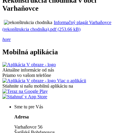
Rekonštrukcia chodníka v obci
Varhaňovce
Informačný plagát Varhaňovce
(rekonštrukcia chodníka).pdf (253.66 kB)
hore
Mobilná aplikácia
Aktuálne informácie od nás
Priamo vo vašom telefóne
Viac o aplikácii
Stiahnite si našu mobilnú aplikáciu na
Sme tu pre Vás
Adresa
Varhaňovce 56
Šarišské Bohdanovce