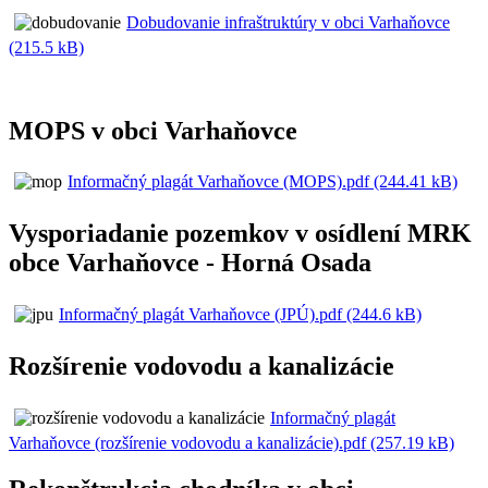
Dobudovanie infraštruktúry v obci Varhaňovce
(215.5 kB)
MOPS v obci Varhaňovce
Informačný plagát Varhaňovce (MOPS).pdf (244.41 kB)
Vysporiadanie pozemkov v osídlení MRK
obce Varhaňovce - Horná Osada
Informačný plagát Varhaňovce (JPÚ).pdf (244.6 kB)
Rozšírenie vodovodu a kanalizácie
Informačný plagát
Varhaňovce (rozšírenie vodovodu a kanalizácie).pdf (257.19 kB)