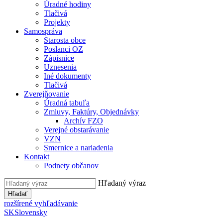
Úradné hodiny
Tlačivá
Projekty
Samospráva
Starosta obce
Poslanci OZ
Zápisnice
Uznesenia
Iné dokumenty
Tlačivá
Zverejňovanie
Úradná tabuľa
Zmluvy, Faktúry, Objednávky
Archív FZO
Verejné obstarávanie
VZN
Smernice a nariadenia
Kontakt
Podnety občanov
Hľadaný výraz
Hľadať
rozšírené vyhľadávanie
SK
Slovensky