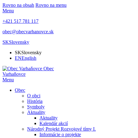
Rovno na obsah
Rovno na menu
Menu
+421 517 781 117
obec@obecvarhanovce.sk
SK
Slovensky
SK
Slovensky
EN
English
Obec
Varhaňovce
Menu
Obec
O obci
História
Symboly
Aktuality
Aktuality
Kalendár akcií
Národný Projekt Rozvojové tímy I.
Informácie o projekte