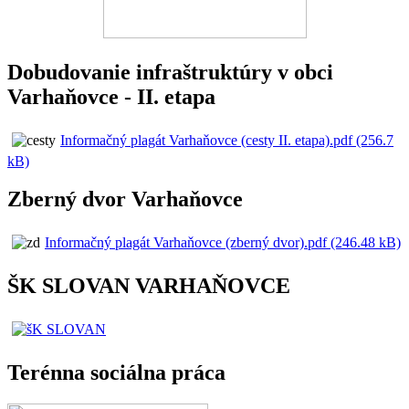
Dobudovanie infraštruktúry v obci
Varhaňovce - II. etapa
Informačný plagát Varhaňovce (cesty II. etapa).pdf (256.7
kB)
Zberný dvor Varhaňovce
Informačný plagát Varhaňovce (zberný dvor).pdf (246.48 kB)
ŠK SLOVAN VARHAŇOVCE
Terénna sociálna práca