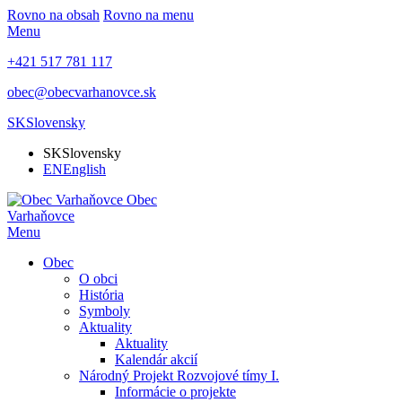
Rovno na obsah
Rovno na menu
Menu
+421 517 781 117
obec@obecvarhanovce.sk
SK
Slovensky
SK
Slovensky
EN
English
Obec
Varhaňovce
Menu
Obec
O obci
História
Symboly
Aktuality
Aktuality
Kalendár akcií
Národný Projekt Rozvojové tímy I.
Informácie o projekte