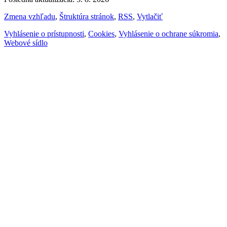
Zmena vzhľadu
,
Štruktúra stránok
,
RSS
,
Vytlačiť
Vyhlásenie o prístupnosti
,
Cookies
,
Vyhlásenie o ochrane súkromia
,
Webové sídlo