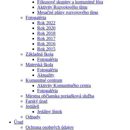
Fókusové skupiny a komunitné fóra
Aktivity Rozvojového tímu
Mesačné plány rozvojového tímu
Fotogaléria
Rok 2022
Rok 2020
Rok 2018
Rok 2017
Rok 2016
Rok 2015
Základná škola
Fotogaléria
Materská škola
Fotogaléria
Aktuality
Komunitné centrum
Aktivity Komunitného centra
Fotogaléria
Miestna občianska poriadková služba
Farský úrad
Jedáleň
Jedálny lístok
Odpady
Úrad
Ochrana osobných údajov