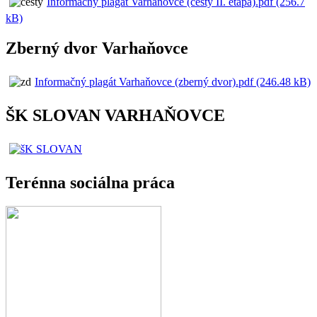
Informačný plagát Varhaňovce (cesty II. etapa).pdf (256.7
kB)
Zberný dvor Varhaňovce
Informačný plagát Varhaňovce (zberný dvor).pdf (246.48 kB)
ŠK SLOVAN VARHAŇOVCE
Terénna sociálna práca