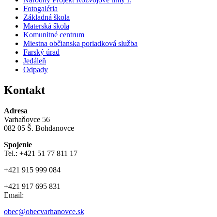
Fotogaléria
Základná škola
Materská škola
Komunitné centrum
Miestna občianska poriadková služba
Farský úrad
Jedáleň
Odpady
Kontakt
Adresa
Varhaňovce 56
082 05 Š. Bohdanovce
Spojenie
Tel.: +421 51 77 811 17
+421 915 999 084
+421 917 695 831
Email:
obec@obecvarhanovce.sk