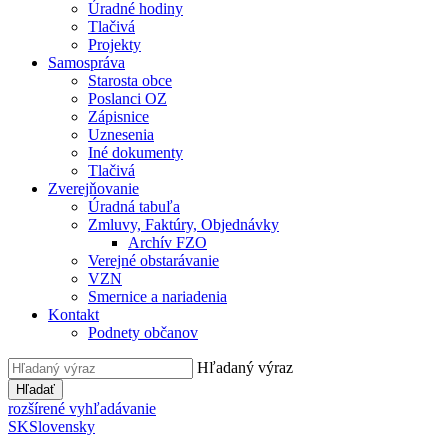
Úradné hodiny
Tlačivá
Projekty
Samospráva
Starosta obce
Poslanci OZ
Zápisnice
Uznesenia
Iné dokumenty
Tlačivá
Zverejňovanie
Úradná tabuľa
Zmluvy, Faktúry, Objednávky
Archív FZO
Verejné obstarávanie
VZN
Smernice a nariadenia
Kontakt
Podnety občanov
Hľadaný výraz
Hľadať
rozšírené vyhľadávanie
SK
Slovensky