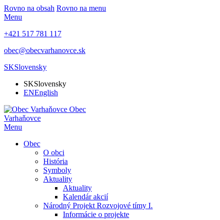
Rovno na obsah
Rovno na menu
Menu
+421 517 781 117
obec@obecvarhanovce.sk
SK
Slovensky
SK
Slovensky
EN
English
Obec
Varhaňovce
Menu
Obec
O obci
História
Symboly
Aktuality
Aktuality
Kalendár akcií
Národný Projekt Rozvojové tímy I.
Informácie o projekte