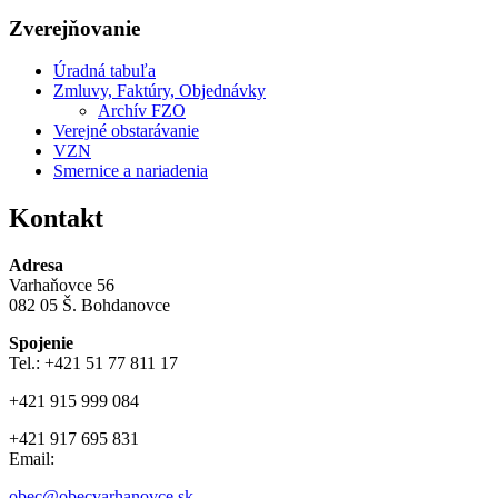
Zverejňovanie
Úradná tabuľa
Zmluvy, Faktúry, Objednávky
Archív FZO
Verejné obstarávanie
VZN
Smernice a nariadenia
Kontakt
Adresa
Varhaňovce 56
082 05 Š. Bohdanovce
Spojenie
Tel.: +421 51 77 811 17
+421 915 999 084
+421 917 695 831
Email:
obec@obecvarhanovce.sk