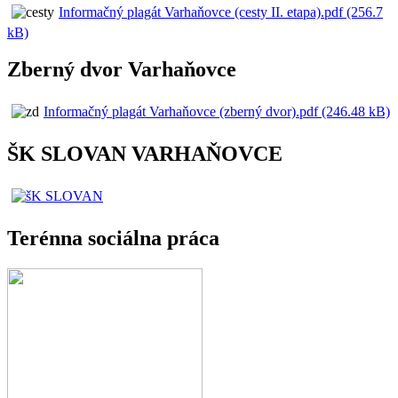
Informačný plagát Varhaňovce (cesty II. etapa).pdf (256.7
kB)
Zberný dvor Varhaňovce
Informačný plagát Varhaňovce (zberný dvor).pdf (246.48 kB)
ŠK SLOVAN VARHAŇOVCE
Terénna sociálna práca