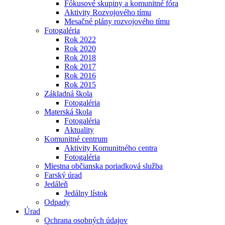
Fókusové skupiny a komunitné fóra
Aktivity Rozvojového tímu
Mesačné plány rozvojového tímu
Fotogaléria
Rok 2022
Rok 2020
Rok 2018
Rok 2017
Rok 2016
Rok 2015
Základná škola
Fotogaléria
Materská škola
Fotogaléria
Aktuality
Komunitné centrum
Aktivity Komunitného centra
Fotogaléria
Miestna občianska poriadková služba
Farský úrad
Jedáleň
Jedálny lístok
Odpady
Úrad
Ochrana osobných údajov