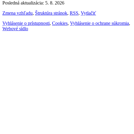
Posledná aktualizácia: 5. 8. 2026
Zmena vzhľadu
,
Štruktúra stránok
,
RSS
,
Vytlačiť
Vyhlásenie o prístupnosti
,
Cookies
,
Vyhlásenie o ochrane súkromia
,
Webové sídlo