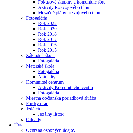
Fókusové skupiny a komunitné fóra
Aktivity Rozvojového tímu
Mesačné plány rozvojového tímu
Fotogaléria
Rok 2022
Rok 2020
Rok 2018
Rok 2017
Rok 2016
Rok 2015
Základná škola
Fotogaléria
Materská škola
Fotogaléria
Aktuality
Komunitné centrum
Aktivity Komunitného centra
Fotogaléria
Miestna občianska poriadková služba
Farský úrad
Jedáleň
Jedálny lístok
Odpady
Úrad
Ochrana osobných údajov