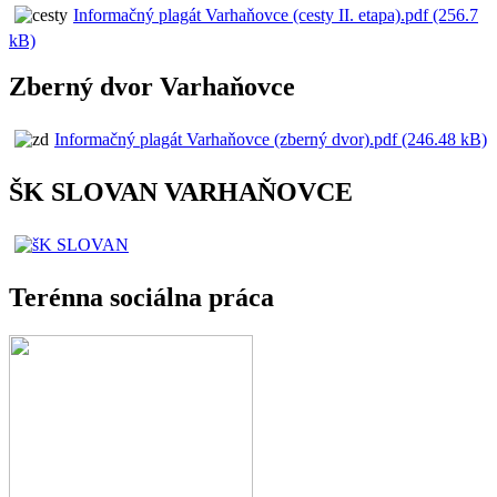
Informačný plagát Varhaňovce (cesty II. etapa).pdf (256.7
kB)
Zberný dvor Varhaňovce
Informačný plagát Varhaňovce (zberný dvor).pdf (246.48 kB)
ŠK SLOVAN VARHAŇOVCE
Terénna sociálna práca