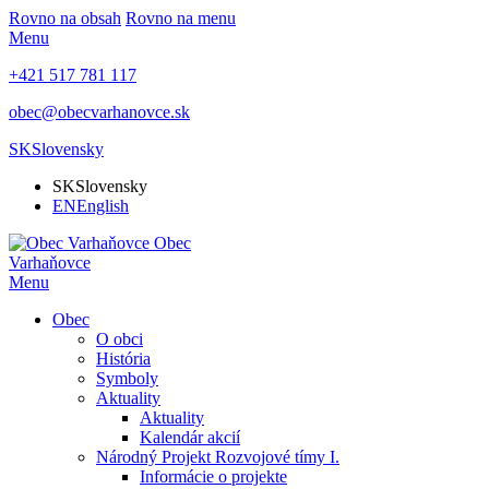
Rovno na obsah
Rovno na menu
Menu
+421 517 781 117
obec@obecvarhanovce.sk
SK
Slovensky
SK
Slovensky
EN
English
Obec
Varhaňovce
Menu
Obec
O obci
História
Symboly
Aktuality
Aktuality
Kalendár akcií
Národný Projekt Rozvojové tímy I.
Informácie o projekte