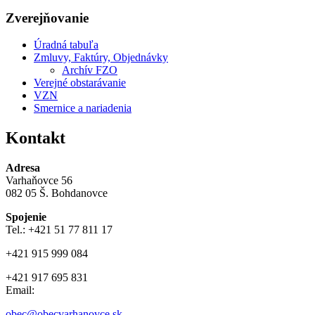
Zverejňovanie
Úradná tabuľa
Zmluvy, Faktúry, Objednávky
Archív FZO
Verejné obstarávanie
VZN
Smernice a nariadenia
Kontakt
Adresa
Varhaňovce 56
082 05 Š. Bohdanovce
Spojenie
Tel.: +421 51 77 811 17
+421 915 999 084
+421 917 695 831
Email:
obec@obecvarhanovce.sk