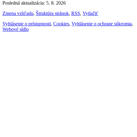
Posledná aktualizácia: 5. 8. 2026
Zmena vzhľadu
,
Štruktúra stránok
,
RSS
,
Vytlačiť
Vyhlásenie o prístupnosti
,
Cookies
,
Vyhlásenie o ochrane súkromia
,
Webové sídlo