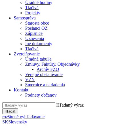
Úradné hodiny
Tlačivá
Projekty
Samospráva
Starosta obce
Poslanci OZ
Zápisnice
Uznesenia
Iné dokumenty
Tlačivá
Zverejňovanie
Úradná tabuľa
Zmluvy, Faktúry, Objednávky
Archív FZO
Verejné obstarávanie
VZN
Smernice a nariadenia
Kontakt
Podnety občanov
Hľadaný výraz
Hľadať
rozšírené vyhľadávanie
SK
Slovensky