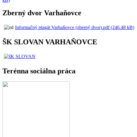
kB)
Zberný dvor Varhaňovce
Informačný plagát Varhaňovce (zberný dvor).pdf (246.48 kB)
ŠK SLOVAN VARHAŇOVCE
Terénna sociálna práca