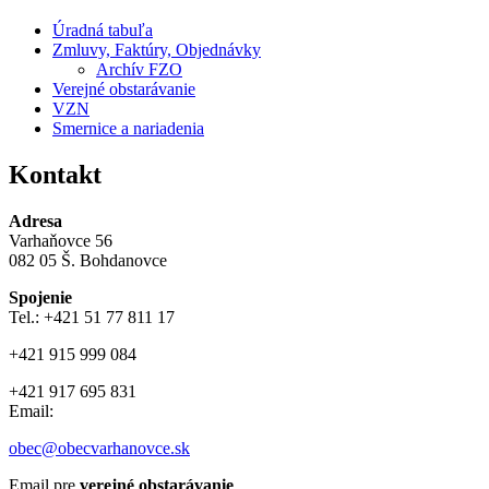
Úradná tabuľa
Zmluvy, Faktúry, Objednávky
Archív FZO
Verejné obstarávanie
VZN
Smernice a nariadenia
Kontakt
Adresa
Varhaňovce 56
082 05 Š. Bohdanovce
Spojenie
Tel.: +421 51 77 811 17
+421 915 999 084
+421 917 695 831
Email:
obec@obecvarhanovce.sk
Email pre
verejné obstarávanie