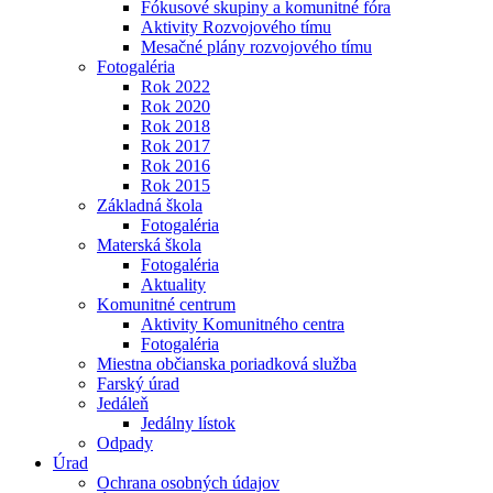
Fókusové skupiny a komunitné fóra
Aktivity Rozvojového tímu
Mesačné plány rozvojového tímu
Fotogaléria
Rok 2022
Rok 2020
Rok 2018
Rok 2017
Rok 2016
Rok 2015
Základná škola
Fotogaléria
Materská škola
Fotogaléria
Aktuality
Komunitné centrum
Aktivity Komunitného centra
Fotogaléria
Miestna občianska poriadková služba
Farský úrad
Jedáleň
Jedálny lístok
Odpady
Úrad
Ochrana osobných údajov