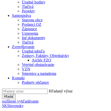
Úradné hodiny
Tlačivá
Projekty
Samospráva
Starosta obce
Poslanci OZ
Zápisnice
Uznesenia
Iné dokumenty
Tlačivá
Zverejňovanie
Úradná tabuľa
Zmluvy, Faktúry, Objednávky
Archív FZO
Verejné obstarávanie
VZN
Smernice a nariadenia
Kontakt
Podnety občanov
Hľadaný výraz
Hľadať
rozšírené vyhľadávanie
SK
Slovensky