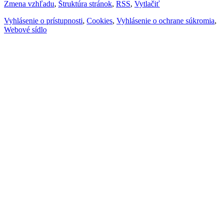
Zmena vzhľadu
,
Štruktúra stránok
,
RSS
,
Vytlačiť
Vyhlásenie o prístupnosti
,
Cookies
,
Vyhlásenie o ochrane súkromia
,
Webové sídlo