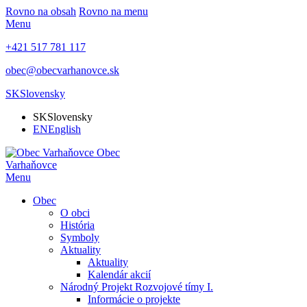
Rovno na obsah
Rovno na menu
Menu
+421 517 781 117
obec@obecvarhanovce.sk
SK
Slovensky
SK
Slovensky
EN
English
Obec
Varhaňovce
Menu
Obec
O obci
História
Symboly
Aktuality
Aktuality
Kalendár akcií
Národný Projekt Rozvojové tímy I.
Informácie o projekte