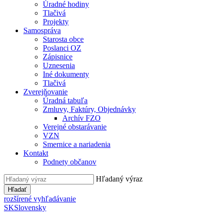
Úradné hodiny
Tlačivá
Projekty
Samospráva
Starosta obce
Poslanci OZ
Zápisnice
Uznesenia
Iné dokumenty
Tlačivá
Zverejňovanie
Úradná tabuľa
Zmluvy, Faktúry, Objednávky
Archív FZO
Verejné obstarávanie
VZN
Smernice a nariadenia
Kontakt
Podnety občanov
Hľadaný výraz
Hľadať
rozšírené vyhľadávanie
SK
Slovensky