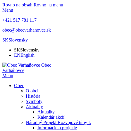
Rovno na obsah
Rovno na menu
Menu
+421 517 781 117
obec@obecvarhanovce.sk
SK
Slovensky
SK
Slovensky
EN
English
Obec
Varhaňovce
Menu
Obec
O obci
História
Symboly
Aktuality
Aktuality
Kalendár akcií
Národný Projekt Rozvojové tímy I.
Informácie o projekte