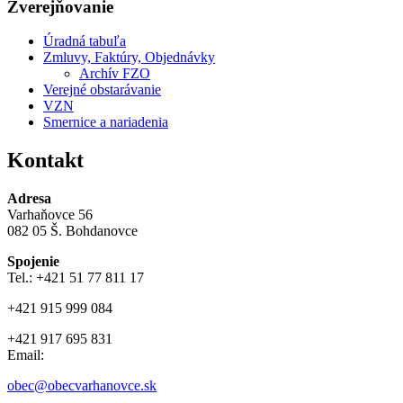
Zverejňovanie
Úradná tabuľa
Zmluvy, Faktúry, Objednávky
Archív FZO
Verejné obstarávanie
VZN
Smernice a nariadenia
Kontakt
Adresa
Varhaňovce 56
082 05 Š. Bohdanovce
Spojenie
Tel.: +421 51 77 811 17
+421 915 999 084
+421 917 695 831
Email:
obec@obecvarhanovce.sk