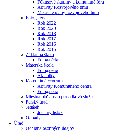
Fókusové skupiny a komunitné fóra
Aktivity Rozvojového tímu
Mesačné plány rozvojového tímu
Fotogaléria
Rok 2022
Rok 2020
Rok 2018
Rok 2017
Rok 2016
Rok 2015
Základná škola
Fotogaléria
Materská škola
Fotogaléria
Aktuality
Komunitné centrum
Aktivity Komunitného centra
Fotogaléria
Miestna občianska poriadková služba
Farský úrad
Jedáleň
Jedálny lístok
Odpady
Úrad
Ochrana osobných údajov