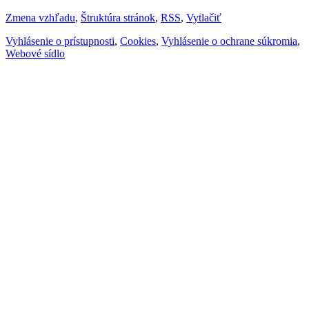
Zmena vzhľadu
,
Štruktúra stránok
,
RSS
,
Vytlačiť
Vyhlásenie o prístupnosti
,
Cookies
,
Vyhlásenie o ochrane súkromia
,
Webové sídlo