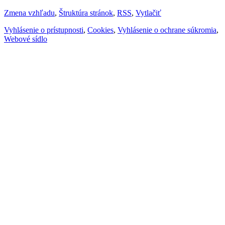
Zmena vzhľadu
,
Štruktúra stránok
,
RSS
,
Vytlačiť
Vyhlásenie o prístupnosti
,
Cookies
,
Vyhlásenie o ochrane súkromia
,
Webové sídlo