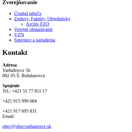
Zverejňovanie
Úradná tabuľa
Zmluvy, Faktúry, Objednávky
Archív FZO
Verejné obstarávanie
VZN
Smernice a nariadenia
Kontakt
Adresa
Varhaňovce 56
082 05 Š. Bohdanovce
Spojenie
Tel.: +421 51 77 811 17
+421 915 999 084
+421 917 695 831
Email:
obec@obecvarhanovce.sk