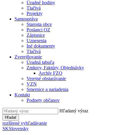
Úradné hodiny
Tlačivá
Projekty
Samospráva
Starosta obce
Poslanci OZ
Zápisnice
Uznesenia
Iné dokumenty
Tlačivá
Zverejňovanie
Úradná tabuľa
Zmluvy, Faktúry, Objednávky
Archív FZO
Verejné obstarávanie
VZN
Smernice a nariadenia
Kontakt
Podnety občanov
Hľadaný výraz
Hľadať
rozšírené vyhľadávanie
SK
Slovensky