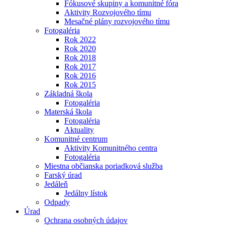
Fókusové skupiny a komunitné fóra
Aktivity Rozvojového tímu
Mesačné plány rozvojového tímu
Fotogaléria
Rok 2022
Rok 2020
Rok 2018
Rok 2017
Rok 2016
Rok 2015
Základná škola
Fotogaléria
Materská škola
Fotogaléria
Aktuality
Komunitné centrum
Aktivity Komunitného centra
Fotogaléria
Miestna občianska poriadková služba
Farský úrad
Jedáleň
Jedálny lístok
Odpady
Úrad
Ochrana osobných údajov