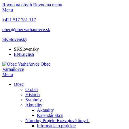
Rovno na obsah
Rovno na menu
Menu
+421 517 781 117
obec@obecvarhanovce.sk
SK
Slovensky
SK
Slovensky
EN
English
Obec
Varhaňovce
Menu
Obec
O obci
História
Symboly
Aktuality
Aktuality
Kalendár akcií
Národný Projekt Rozvojové tímy I.
Informácie o projekte