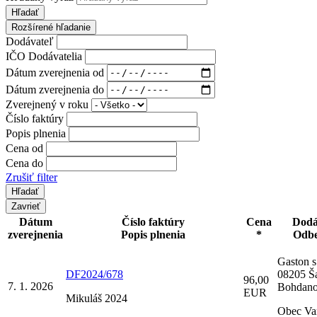
Hľadať
Rozšírené hľadanie
Dodávateľ
IČO Dodávatelia
Dátum zverejnenia od
Dátum zverejnenia do
Zverejnený v roku
Číslo faktúry
Popis plnenia
Cena od
Cena do
Zrušiť filter
Zavrieť
Dátum
Číslo faktúry
Cena
Dodá
zverejnenia
Popis plnenia
*
Odbe
Gaston s.
DF2024/678
08205 Ša
96,00
7. 1. 2026
Bohdano
EUR
Mikuláš 2024
Obec Va