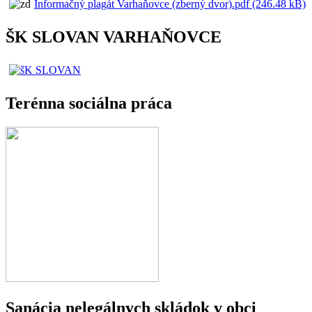
Informačný plagát Varhaňovce (zberný dvor).pdf (246.48 kB)
ŠK SLOVAN VARHAŇOVCE
Terénna sociálna práca
Sanácia nelegálnych skládok v obci