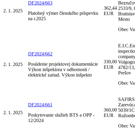
DF2024/663
Bezručo
362,44
2533/9, 
2. 1. 2025
Platobný výmer členského príspevku
EUR
Bratisla
na r.2025
Mesto
Obec Va
E.I.C.En
inspecti
DF2024/662
company 
330,00
Volgogr
Posúdenie projektovej dokumentácie
2. 1. 2025
EUR
4782/13
Výkon inšpektora v odbornosti /
Prešov
elektrické zariad. Výkon inšpekto
Obec Va
SAFIRS, 
DF2024/661
Zarevúc
360,00
5039/1C
2. 1. 2025
Poskytovanie služieb BTS a OPP -
EUR
Ružomb
12/2024
Obec Va