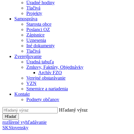
Úradné hodiny
Tlačivá
Projekty
Samospráva
Starosta obce
Poslanci OZ
Zápisnice
Uznesenia
Iné dokumenty
Tlačivá
Zverejňovanie
Úradná tabuľa
Zmluvy, Faktúry, Objednávky
Archív FZO
Verejné obstarávanie
VZN
Smernice a nariadenia
Kontakt
Podnety občanov
Hľadaný výraz
Hľadať
rozšírené vyhľadávanie
SK
Slovensky