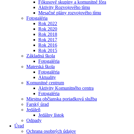
Fókusové skupiny a komunitné fóra
Aktivity Rozvojového tímu
Mesačné plány rozvojového tímu
Fotogaléria
Rok 2022
Rok 2020
Rok 2018
Rok 2017
Rok 2016
Rok 2015
Základná škola
Fotogaléria
Materská škola
Fotogaléria
Aktuality
Komunitné centrum
Aktivity Komunitného centra
Fotogaléria
Miestna občianska poriadková služba
Farský úrad
Jedáleň
Jedálny lístok
Odpady
Úrad
Ochrana osobných údajov