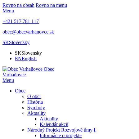
Rovno na obsah
Rovno na menu
Menu
+421 517 781 117
obec@obecvarhanovce.sk
SK
Slovensky
SK
Slovensky
EN
English
Obec
Varhaňovce
Menu
Obec
O obci
História
Symboly
Aktuality
Aktuality
Kalendár akcií
Národný Projekt Rozvojové tímy I.
Informácie o projekte