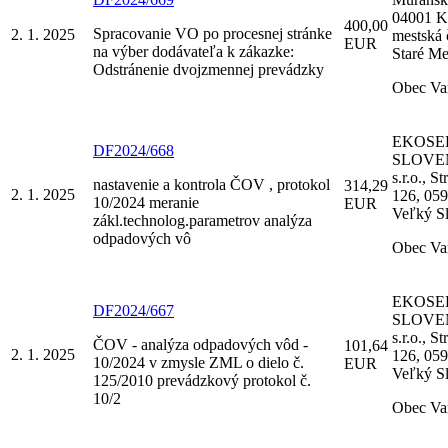
04001 Ko
400,00
Spracovanie VO po procesnej stránke
2. 1. 2025
mestská 
EUR
na výber dodávateľa k zákazke:
Staré M
Odstránenie dvojzmennej prevádzky
Obec Va
EKOSE
DF2024/668
SLOVE
s.r.o., S
nastavenie a kontrola ČOV , protokol
314,29
2. 1. 2025
126, 05
10/2024 meranie
EUR
Veľký S
zákl.technolog.parametrov analýza
odpadových vô
Obec Va
EKOSE
DF2024/667
SLOVE
s.r.o., S
ČOV - analýza odpadových vôd -
101,64
2. 1. 2025
126, 05
10/2024 v zmysle ZML o dielo č.
EUR
Veľký S
125/2010 prevádzkový protokol č.
10/2
Obec Va