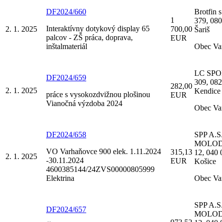
DF2024/660
Brotfin s.
1
379, 08
Interaktívny dotykový display 65
2. 1. 2025
700,00
Šariš
palcov - ZŠ práca, doprava,
EUR
inštalmateriál
Obec Va
LC SPOL,
DF2024/659
309, 08
282,00
2. 1. 2025
Kendice
práce s vysokozdvižnou plošinou
EUR
Vianočná výzdoba 2024
Obec Va
DF2024/658
SPP A.S.
MOLO
VO Varhaňovce 900 elek. 1.11.2024
315,13
12, 040 
2. 1. 2025
-30.11.2024
EUR
Košice
4600385144/24ZVS00000805999
Elektrina
Obec Va
SPP A.S.
DF2024/657
MOLO