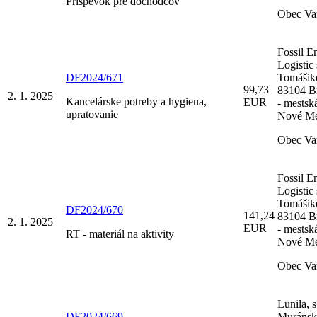
Príspevok pre dôchodcov
Obec Va
Fossil E
Logistic s
DF2024/671
Tomášik
99,73
83104 Br
2. 1. 2025
Kancelárske potreby a hygiena,
EUR
- mestsk
upratovanie
Nové Me
Obec Va
Fossil E
Logistic s
Tomášik
DF2024/670
141,24
83104 Br
2. 1. 2025
EUR
- mestsk
RT - materiál na aktivity
Nové Me
Obec Va
Lunila, s.
DF2024/669
Muránsk