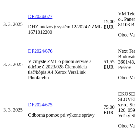
VM Telec
DF2024/677
o., Pane
15,00
3. 3. 2025
81103 Br
DHZ núdzový systém 12/2024 č.ZML
EUR
1671012200
Obec Va
DF2024/676
Next Team
Budovat
V zmysle ZML o plnom servise a
51,55
3601/48
3. 3. 2025
údržbe č.2023/028 Čiernobiela
EUR
Prešov
tlač/kópia A4 Xerox VeraLink
Plnofarebn
Obec Va
EKOSE
SLOVE
DF2024/675
s.r.o., S
75,00
3. 3. 2025
126, 05
EUR
Odborná pomoc pri výkone správy
Veľký S
Obec Va