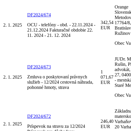
Orange
Slovensko
DF2024/674
Metodov
342,54
17764/8
OCU - telefóny - obd. - 22.11.2024 -
2. 1. 2025
EUR
Bratislav
21.12.2024 Fakturačné obdobie 22.
Ružinov
11. 2024 - 21. 12. 2024
Obec Va
JUDr. M
Rušin, P
DF2024/673
advokát,
1
27, 0400
Zmluva o poskytovaní právnych
2. 1. 2025
071,67
- mestsk
služieb - 12/2024 cestovná náhrada,
EUR
Staré M
pohonné hmoty, strava
Obec Va
Základna
DF2024/672
matersko
246,40
Varhaňo
2. 1. 2025
Príspevok na stravu za 12/2024
EUR
20 Varh