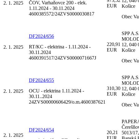
973,52
12, 040 
ČOV, Varhaňovce 200 - elek.
2. 1. 2025
EUR
Košice
1.11.2024 - 30.11.2024
4600385572/24ZVS0000030817
Obec Va
SPP A.S.
DF2024/656
MOLO
220,91
12, 040 
RT/KC - elektrina - 1.11.2024 -
2. 1. 2025
EUR
Košice
30.11.2024
4600391517/24ZVS0000071667J
Obec Va
SPP A.S.
DF2024/655
MOLO
310,30
12, 040 
OCU - elektrina 1.11.2024 -
2. 1. 2025
EUR
Košice
30.11..2024
24ZVS00000606429/o.m.4600387621
Obec Va
PAPERA 
Čerešňo
DF2024/654
20,21
5013/17
2. 1. 2025
EUR
Banská B