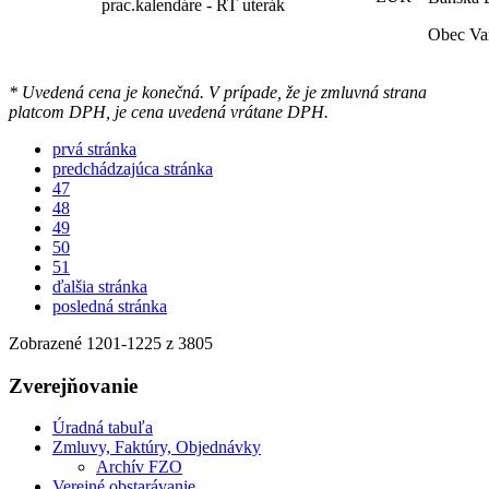
prac.kalendáre - RT uterák
Obec Va
* Uvedená cena je konečná. V prípade, že je zmluvná strana
platcom DPH, je cena uvedená vrátane DPH.
prvá stránka
predchádzajúca stránka
47
48
49
50
51
ďalšia stránka
posledná stránka
Zobrazené
1201
-
1225
z 3805
Zverejňovanie
Úradná tabuľa
Zmluvy, Faktúry, Objednávky
Archív FZO
Verejné obstarávanie