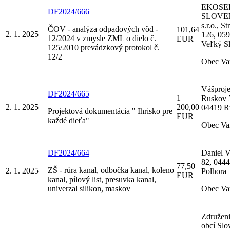
EKOSE
DF2024/666
SLOVE
s.r.o., S
ČOV - analýza odpadových vôd -
101,64
2. 1. 2025
126, 05
12/2024 v zmysle ZML o dielo č.
EUR
Veľký S
125/2010 prevádzkový protokol č.
12/2
Obec Va
Vášprojek
DF2024/665
1
Ruskov 
2. 1. 2025
200,00
04419 R
Projektová dokumentácia " Ihrisko pre
EUR
každé dieťa"
Obec Va
DF2024/664
Daniel V
82, 044
77,50
ZŠ - rúra kanal, odbočka kanal, koleno
2. 1. 2025
Polhora
EUR
kanal, pílový list, presuvka kanal,
univerzal silikon, maskov
Obec Va
Združeni
obcí Slo