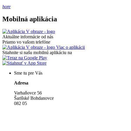
hore
Mobilná aplikácia
Aktuálne informácie od nás
Priamo vo vašom telefóne
Viac o aplikácii
Stiahnite si našu mobilnú aplikáciu na
Sme tu pre Vás
Adresa
Varhaňovce 56
Šarišské Bohdanovce
082 05