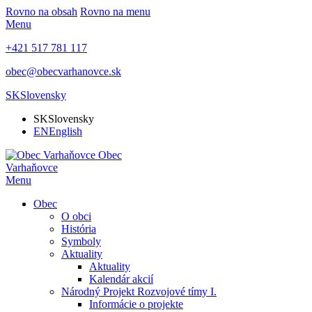
Rovno na obsah
Rovno na menu
Menu
+421 517 781 117
obec@obecvarhanovce.sk
SK
Slovensky
SK
Slovensky
EN
English
Obec
Varhaňovce
Menu
Obec
O obci
História
Symboly
Aktuality
Aktuality
Kalendár akcií
Národný Projekt Rozvojové tímy I.
Informácie o projekte