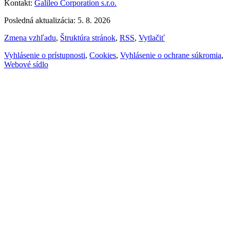
Kontakt:
Galileo Corporation s.r.o.
Posledná aktualizácia: 5. 8. 2026
Zmena vzhľadu
,
Štruktúra stránok
,
RSS
,
Vytlačiť
Vyhlásenie o prístupnosti
,
Cookies
,
Vyhlásenie o ochrane súkromia
,
Webové sídlo