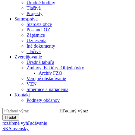
Úradné hodiny
Tlačivá
Projekty
Samospráva
Starosta obce
Poslanci OZ
Zápisnice
Uznesenia
Iné dokumenty
Tlačivá
Zverejňovanie
Úradná tabuľa
Zmluvy, Faktúry, Objednávky
Archív FZO
Verejné obstarávanie
VZN
Smernice a nariadenia
Kontakt
Podnety občanov
Hľadaný výraz
Hľadať
rozšírené vyhľadávanie
SK
Slovensky