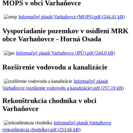
MOPS v obci Varhaňovce
Informačný plagát Varhaňovce (MOPS).pdf (244.41 kB)
Vysporiadanie pozemkov v osídlení MRK
obce Varhaňovce - Horná Osada
Informačný plagát Varhaňovce (JPÚ).pdf (244.6 kB)
Rozšírenie vodovodu a kanalizácie
Informačný plagát
Varhaňovce (rozšírenie vodovodu a kanalizácie).pdf (257.19 kB)
Rekonštrukcia chodníka v obci
Varhaňovce
Informačný plagát Varhaňovce
(rekonštrukcia chodníka).pdf (253.66 kB)