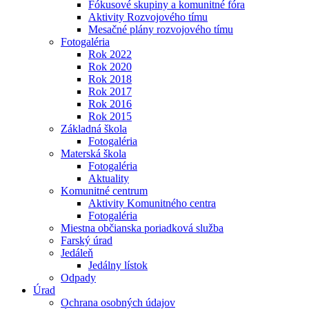
Fókusové skupiny a komunitné fóra
Aktivity Rozvojového tímu
Mesačné plány rozvojového tímu
Fotogaléria
Rok 2022
Rok 2020
Rok 2018
Rok 2017
Rok 2016
Rok 2015
Základná škola
Fotogaléria
Materská škola
Fotogaléria
Aktuality
Komunitné centrum
Aktivity Komunitného centra
Fotogaléria
Miestna občianska poriadková služba
Farský úrad
Jedáleň
Jedálny lístok
Odpady
Úrad
Ochrana osobných údajov