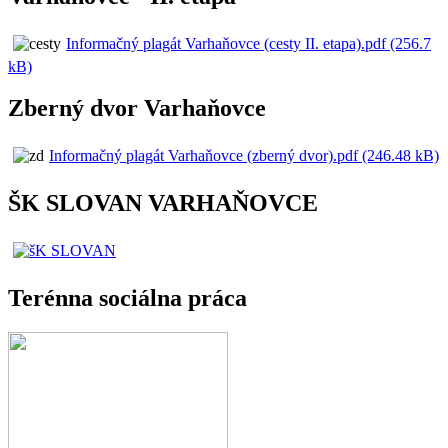
Informačný plagát Varhaňovce (cesty II. etapa).pdf (256.7
kB)
Zberný dvor Varhaňovce
Informačný plagát Varhaňovce (zberný dvor).pdf (246.48 kB)
ŠK SLOVAN VARHAŇOVCE
Terénna sociálna práca