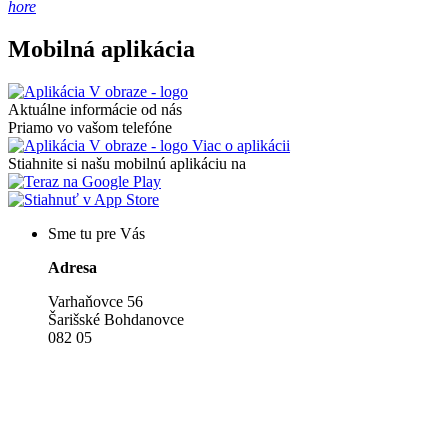
hore
Mobilná aplikácia
Aktuálne informácie od nás
Priamo vo vašom telefóne
Viac o aplikácii
Stiahnite si našu mobilnú aplikáciu na
Sme tu pre Vás
Adresa
Varhaňovce 56
Šarišské Bohdanovce
082 05