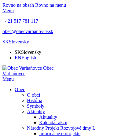
Rovno na obsah
Rovno na menu
Menu
+421 517 781 117
obec@obecvarhanovce.sk
SK
Slovensky
SK
Slovensky
EN
English
Obec
Varhaňovce
Menu
Obec
O obci
História
Symboly
Aktuality
Aktuality
Kalendár akcií
Národný Projekt Rozvojové tímy I.
Informácie o projekte