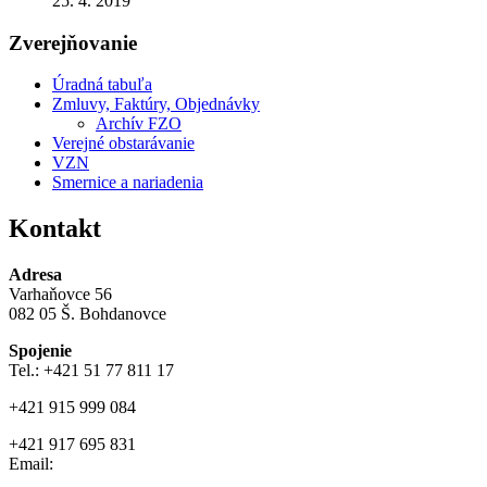
25. 4. 2019
Zverejňovanie
Úradná tabuľa
Zmluvy, Faktúry, Objednávky
Archív FZO
Verejné obstarávanie
VZN
Smernice a nariadenia
Kontakt
Adresa
Varhaňovce 56
082 05 Š. Bohdanovce
Spojenie
Tel.: +421 51 77 811 17
+421 915 999 084
+421 917 695 831
Email: