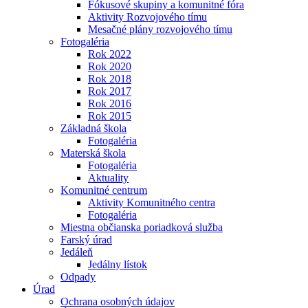
Fókusové skupiny a komunitné fóra
Aktivity Rozvojového tímu
Mesačné plány rozvojového tímu
Fotogaléria
Rok 2022
Rok 2020
Rok 2018
Rok 2017
Rok 2016
Rok 2015
Základná škola
Fotogaléria
Materská škola
Fotogaléria
Aktuality
Komunitné centrum
Aktivity Komunitného centra
Fotogaléria
Miestna občianska poriadková služba
Farský úrad
Jedáleň
Jedálny lístok
Odpady
Úrad
Ochrana osobných údajov