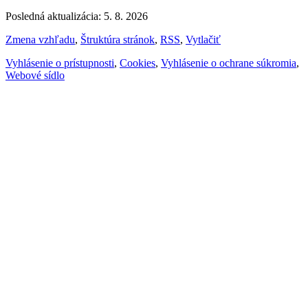
Posledná aktualizácia: 5. 8. 2026
Zmena vzhľadu
,
Štruktúra stránok
,
RSS
,
Vytlačiť
Vyhlásenie o prístupnosti
,
Cookies
,
Vyhlásenie o ochrane súkromia
,
Webové sídlo