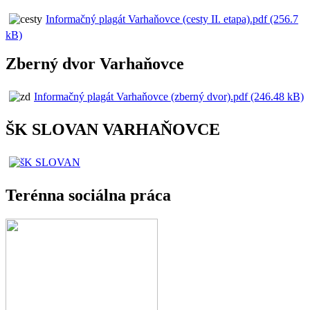
Informačný plagát Varhaňovce (cesty II. etapa).pdf (256.7
kB)
Zberný dvor Varhaňovce
Informačný plagát Varhaňovce (zberný dvor).pdf (246.48 kB)
ŠK SLOVAN VARHAŇOVCE
Terénna sociálna práca