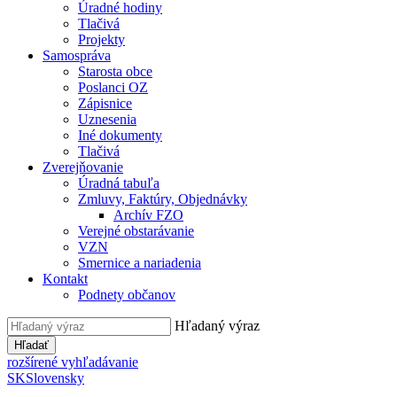
Úradné hodiny
Tlačivá
Projekty
Samospráva
Starosta obce
Poslanci OZ
Zápisnice
Uznesenia
Iné dokumenty
Tlačivá
Zverejňovanie
Úradná tabuľa
Zmluvy, Faktúry, Objednávky
Archív FZO
Verejné obstarávanie
VZN
Smernice a nariadenia
Kontakt
Podnety občanov
Hľadaný výraz
Hľadať
rozšírené vyhľadávanie
SK
Slovensky