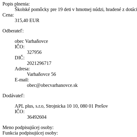
Popis plnenia:
Školské pomôcky pre 19 deti v hmotnej núdzi, hradené z dotác
Cena:
315,40 EUR
Odberateľ:
obec Varhaňovce
IČO:
327956
DIČ:
2021296717
Adresa:
Varhaňovce 56
E-mail:
obec@obecvarhanovce.sk
Dodávateľ:
APL plus, s.r.o, Strojnicka 10 10, 080 01 Prešov
IČO:
36492604
Meno podpisujúcej osoby:
Funkcia podpisujúcej osoby: