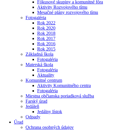
Fókusové skupiny a komunitné fóra
Aktivity Rozvojového tímu
Mesačné plány rozvojového tímu
Fotogaléria
Rok 2022
Rok 2020
Rok 2018
Rok 2017
Rok 2016
Rok 2015
Základná škola
Fotogaléria
Materská škola
Fotogaléria
Aktuality
Komunitné centrum
Aktivity Komunitného centra
Fotogaléria
Miestna občianska poriadková služba
Farský úrad
Jedáleň
Jedálny lístok
Odpady
Úrad
Ochrana osobných údajov