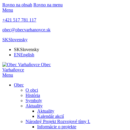
Rovno na obsah
Rovno na menu
Menu
+421 517 781 117
obec@obecvarhanovce.sk
SK
Slovensky
SK
Slovensky
EN
English
Obec
Varhaňovce
Menu
Obec
O obci
História
Symboly
Aktuality
Aktuality
Kalendár akcií
Národný Projekt Rozvojové tímy I.
Informácie o projekte