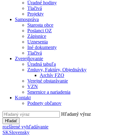
Úradné hodiny
Tlačivá
Projekty
Samospráva
Starosta obce
Poslanci OZ
Zápisnice
Uznesenia
Iné dokumenty
Tlačivá
Zverejňovanie
Úradná tabuľa
Zmluvy, Faktúry, Objednávky
Archív FZO
Verejné obstarávanie
VZN
Smernice a nariadenia
Kontakt
Podnety občanov
Hľadaný výraz
Hľadať
rozšírené vyhľadávanie
SK
Slovensky