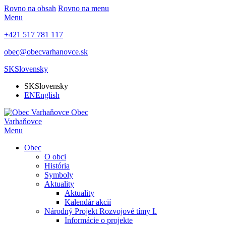
Rovno na obsah
Rovno na menu
Menu
+421 517 781 117
obec@obecvarhanovce.sk
SK
Slovensky
SK
Slovensky
EN
English
Obec
Varhaňovce
Menu
Obec
O obci
História
Symboly
Aktuality
Aktuality
Kalendár akcií
Národný Projekt Rozvojové tímy I.
Informácie o projekte