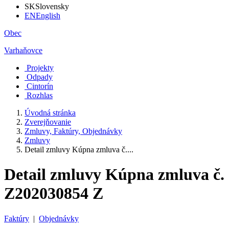
SK
Slovensky
EN
English
Obec
Varhaňovce
Projekty
Odpady
Cintorín
Rozhlas
Úvodná stránka
Zverejňovanie
Zmluvy, Faktúry, Objednávky
Zmluvy
Detail zmluvy Kúpna zmluva č....
Detail zmluvy Kúpna zmluva č.
Z202030854 Z
Faktúry
|
Objednávky