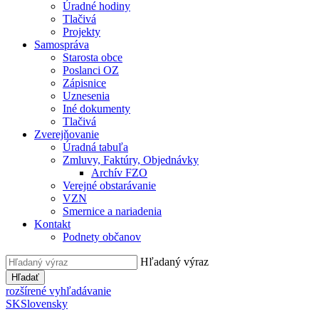
Úradné hodiny
Tlačivá
Projekty
Samospráva
Starosta obce
Poslanci OZ
Zápisnice
Uznesenia
Iné dokumenty
Tlačivá
Zverejňovanie
Úradná tabuľa
Zmluvy, Faktúry, Objednávky
Archív FZO
Verejné obstarávanie
VZN
Smernice a nariadenia
Kontakt
Podnety občanov
Hľadaný výraz
Hľadať
rozšírené vyhľadávanie
SK
Slovensky