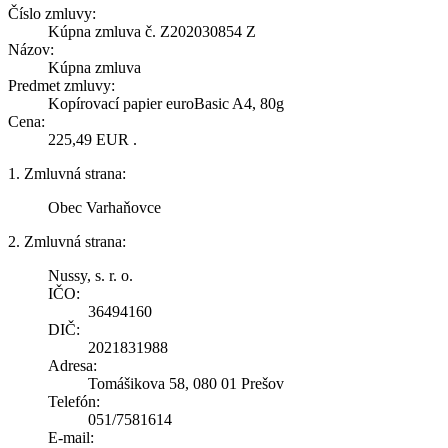
Číslo zmluvy:
Kúpna zmluva č. Z202030854 Z
Názov:
Kúpna zmluva
Predmet zmluvy:
Kopírovací papier euroBasic A4, 80g
Cena:
225,49 EUR .
1. Zmluvná strana:
Obec Varhaňovce
2. Zmluvná strana:
Nussy, s. r. o.
IČO:
36494160
DIČ:
2021831988
Adresa:
Tomášikova 58, 080 01 Prešov
Telefón:
051/7581614
E-mail: