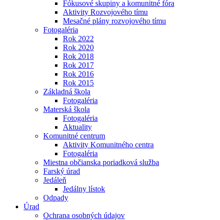
Fókusové skupiny a komunitné fóra
Aktivity Rozvojového tímu
Mesačné plány rozvojového tímu
Fotogaléria
Rok 2022
Rok 2020
Rok 2018
Rok 2017
Rok 2016
Rok 2015
Základná škola
Fotogaléria
Materská škola
Fotogaléria
Aktuality
Komunitné centrum
Aktivity Komunitného centra
Fotogaléria
Miestna občianska poriadková služba
Farský úrad
Jedáleň
Jedálny lístok
Odpady
Úrad
Ochrana osobných údajov