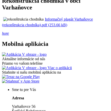
Rekonštrukcia chodníka v obci
Varhaňovce
Informačný plagát Varhaňovce
(rekonštrukcia chodníka).pdf (253.66 kB)
hore
Mobilná aplikácia
Aktuálne informácie od nás
Priamo vo vašom telefóne
Viac o aplikácii
Stiahnite si našu mobilnú aplikáciu na
Sme tu pre Vás
Adresa
Varhaňovce 56
Šarišské Bohdanovce