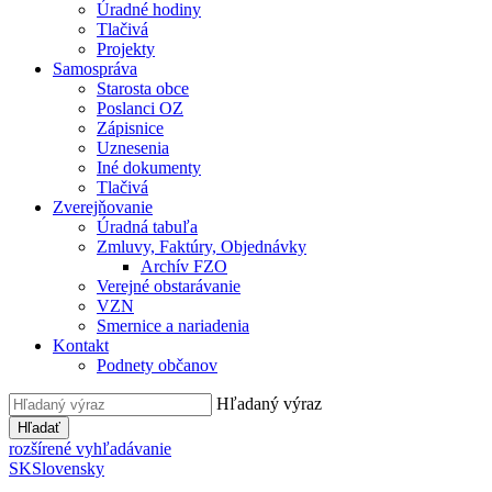
Úradné hodiny
Tlačivá
Projekty
Samospráva
Starosta obce
Poslanci OZ
Zápisnice
Uznesenia
Iné dokumenty
Tlačivá
Zverejňovanie
Úradná tabuľa
Zmluvy, Faktúry, Objednávky
Archív FZO
Verejné obstarávanie
VZN
Smernice a nariadenia
Kontakt
Podnety občanov
Hľadaný výraz
Hľadať
rozšírené vyhľadávanie
SK
Slovensky