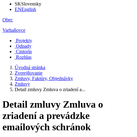
SK
Slovensky
EN
English
Obec
Varhaňovce
Projekty
Odpady
Cintorín
Rozhlas
Úvodná stránka
Zverejňovanie
Zmluvy, Faktúry, Objednávky
Zmluvy
Detail zmluvy Zmluva o zriadení a...
Detail zmluvy Zmluva o
zriadení a prevádzke
emailových schránok