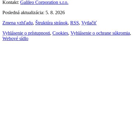
Kontakt:
Galileo Corporation s.r.o.
Posledná aktualizácia: 5. 8. 2026
Zmena vzhľadu
,
Štruktúra stránok
,
RSS
,
Vytlačiť
Vyhlásenie o prístupnosti
,
Cookies
,
Vyhlásenie o ochrane súkromia
,
Webové sídlo