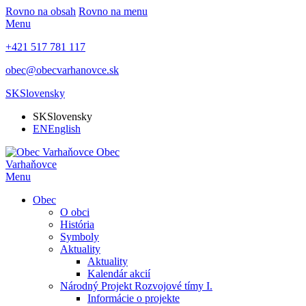
Rovno na obsah
Rovno na menu
Menu
+421 517 781 117
obec@obecvarhanovce.sk
SK
Slovensky
SK
Slovensky
EN
English
Obec
Varhaňovce
Menu
Obec
O obci
História
Symboly
Aktuality
Aktuality
Kalendár akcií
Národný Projekt Rozvojové tímy I.
Informácie o projekte