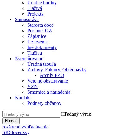
Úradné hodiny
Tlačivá
Projekty
Samospráva
Starosta obce
Poslanci OZ
Zápisnice
Uznesenia
Iné dokumenty
Tlačivá
Zverejňovanie
Úradná tabuľa
Zmluvy, Faktúry, Objednávky
Archív FZO
Verejné obstarávanie
VZN
Smernice a nariadenia
Kontakt
Podnety občanov
Hľadaný výraz
Hľadať
rozšírené vyhľadávanie
SK
Slovensky