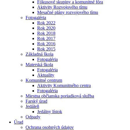
Fókusové skupiny a komunitné fóra
Aktivity Rozvojového tímu
Mesačné plány rozvojového tímu
Fotogaléria
Rok 2022
Rok 2020
Rok 2018
Rok 2017
Rok 2016
Rok 2015
Základná škola
Fotogaléria
Materská škola
Fotogaléria
Aktuality
Komunitné centrum
Aktivity Komunitného centra
Fotogaléria
Miestna občianska poriadková služba
Farský úrad
Jedáleň
Jedálny lístok
Odpady
Úrad
Ochrana osobných údajov