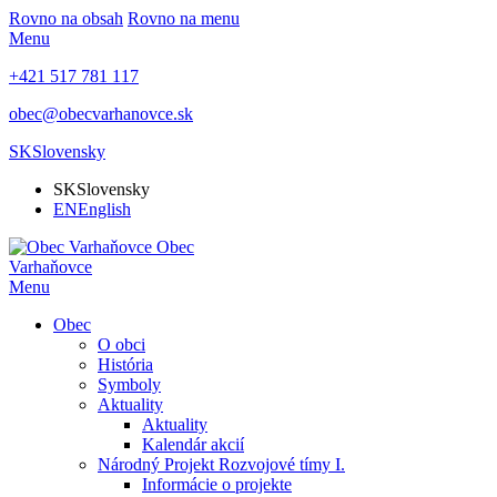
Rovno na obsah
Rovno na menu
Menu
+421 517 781 117
obec@obecvarhanovce.sk
SK
Slovensky
SK
Slovensky
EN
English
Obec
Varhaňovce
Menu
Obec
O obci
História
Symboly
Aktuality
Aktuality
Kalendár akcií
Národný Projekt Rozvojové tímy I.
Informácie o projekte