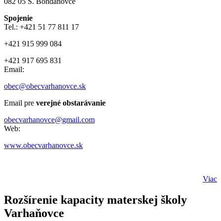
082 05 Š. Bohdanovce
Spojenie
Tel.: +421 51 77 811 17
+421 915 999 084
+421 917 695 831
Email:
obec@obecvarhanovce.sk
Email pre
verejné obstarávanie
obecvarhanovce@gmail.com
Web:
www.obecvarhanovce.sk
Viac
Rozšírenie kapacity materskej školy
Varhaňovce