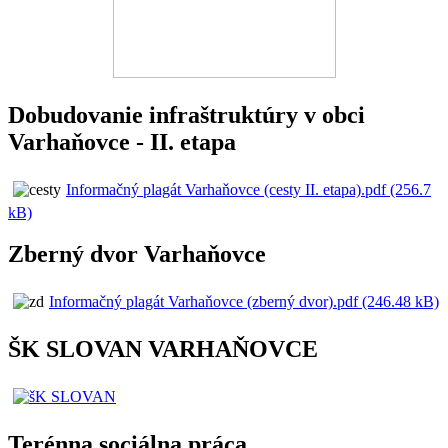
Dobudovanie infraštruktúry v obci
Varhaňovce - II. etapa
Informačný plagát Varhaňovce (cesty II. etapa).pdf (256.7
kB)
Zberný dvor Varhaňovce
Informačný plagát Varhaňovce (zberný dvor).pdf (246.48 kB)
ŠK SLOVAN VARHAŇOVCE
Terénna sociálna práca