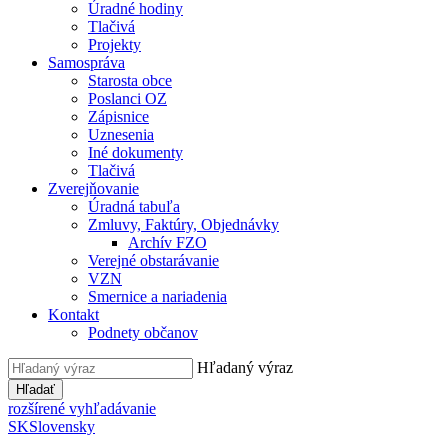
Úradné hodiny
Tlačivá
Projekty
Samospráva
Starosta obce
Poslanci OZ
Zápisnice
Uznesenia
Iné dokumenty
Tlačivá
Zverejňovanie
Úradná tabuľa
Zmluvy, Faktúry, Objednávky
Archív FZO
Verejné obstarávanie
VZN
Smernice a nariadenia
Kontakt
Podnety občanov
Hľadaný výraz
Hľadať
rozšírené vyhľadávanie
SK
Slovensky