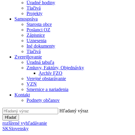
Úradné hodiny
Tlačivá
Projekty
Samospráva
Starosta obce
Poslanci OZ
Zápisnice
Uznesenia
Iné dokumenty
Tlačivá
Zverejňovanie
Úradná tabuľa
Zmluvy, Faktúry, Objednávky
Archív FZO
Verejné obstarávanie
VZN
Smernice a nariadenia
Kontakt
Podnety občanov
Hľadaný výraz
Hľadať
rozšírené vyhľadávanie
SK
Slovensky