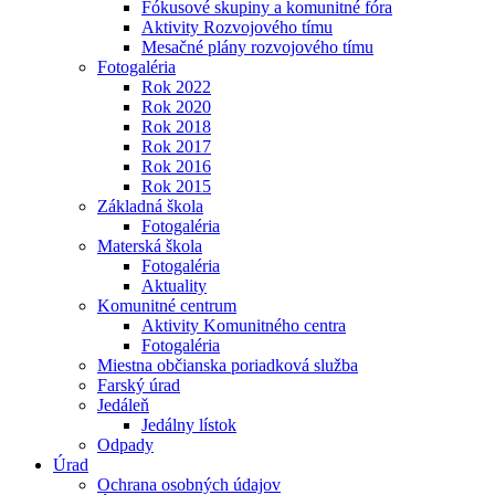
Fókusové skupiny a komunitné fóra
Aktivity Rozvojového tímu
Mesačné plány rozvojového tímu
Fotogaléria
Rok 2022
Rok 2020
Rok 2018
Rok 2017
Rok 2016
Rok 2015
Základná škola
Fotogaléria
Materská škola
Fotogaléria
Aktuality
Komunitné centrum
Aktivity Komunitného centra
Fotogaléria
Miestna občianska poriadková služba
Farský úrad
Jedáleň
Jedálny lístok
Odpady
Úrad
Ochrana osobných údajov