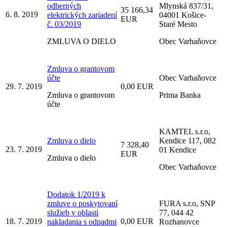
odberných
Mlynská 837/31,
35 166,34
6. 8. 2019
elektrických zariadení
04001 Košice-
EUR
č. 03/2019
Staré Mesto
ZMLUVA O DIELO
Obec Varhaňovce
Zmluva o grantovom
účte
Obec Varhaňovce
29. 7. 2019
0,00 EUR
Zmluva o grantovom
Prima Banka
účte
KAMTEL s.r.o,
Zmluva o dielo
Kendice 117, 082
7 328,40
23. 7. 2019
01 Kendice
EUR
Zmluva o dielo
Obec Varhaňovce
Dodatok 1/2019 k
zmluve o poskytovaní
FURA s.r.o, SNP
služieb v oblasti
77, 044 42
18. 7. 2019
0,00 EUR
nakladania s odpadmi
Rozhanovce