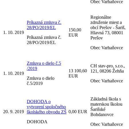
Obec Varhaňovce
Regionálne
Príkazná zmluva č.
združenie miest a
28/PO/2019/EL
obcí Prešov - Šariš,
150,00
1. 10. 2019
Hlavná 73, 08001
EUR
Príkazná zmluva č.
Prešov
28/PO/2019/EL
Obec Varhaňovce
Zmluva o dielo č.5
CH stav-pro, s.r.o.,
/2019
13 100,60
121, 08206 Žehňa
1. 10. 2019
EUR
Zmluva o dielo
Obec Varhaňovce
č.5/2019
Základná škola s
DOHODA o
materskou školou
vytvorení spoločného
Šarišské
20. 9. 2019
0,00 EUR
školského obvodu ZŠ
Bohdanovce
DOHODA
Obec Varhaňovce