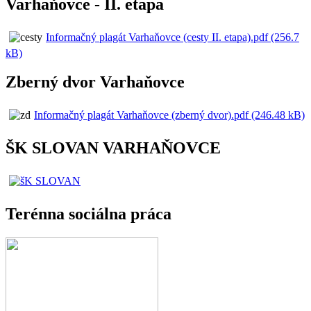
Varhaňovce - II. etapa
Informačný plagát Varhaňovce (cesty II. etapa).pdf (256.7
kB)
Zberný dvor Varhaňovce
Informačný plagát Varhaňovce (zberný dvor).pdf (246.48 kB)
ŠK SLOVAN VARHAŇOVCE
Terénna sociálna práca