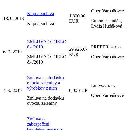
Obec Varhaňovce
Kúpna zmluva
1 800,00
13. 9. 2019
Ľubomír Hudák,
EUR
Kúpna zmluva
Lýdia Hudáková
ZMLUVA O DIELO
č.4/2019
PREFER, s. r. o.
29 925,67
6. 9. 2019
EUR
ZMLUVA O DIELO
Obec Varhaňovce
č.4/2019
Zmluva na dodávku
ovocia, zeleniny a
Lunys,s. r. o.
výrobkov z nich
4. 9. 2019
0,00 EUR
Obec Varhaňovce
Zmluva na dodávku
ovocia, zeleniny
Zmluva o
zabezpečení
bezplatnej prepravy