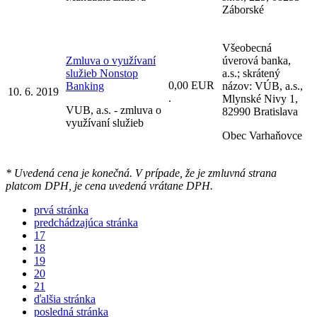
Záborské
Všeobecná
Zmluva o využívaní
úverová banka,
služieb Nonstop
a.s.; skrátený
0,00 EUR
Banking
názov: VÚB, a.s.,
10. 6. 2019
.
Mlynské Nivy 1,
VUB, a.s. - zmluva o
82990 Bratislava
využívaní služieb
Obec Varhaňovce
* Uvedená cena je konečná. V prípade, že je zmluvná strana
platcom DPH, je cena uvedená vrátane DPH.
prvá stránka
predchádzajúca stránka
17
18
19
20
21
ďalšia stránka
posledná stránka