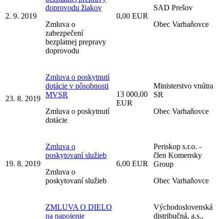
doprovodu žiakov
SAD Prešov
2. 9. 2019
0,00 EUR
Zmluva o
Obec Varhaňovce
zabezpečení
bezplatnej prepravy
doprovodu
Zmluva o poskytnutí
dotácie v pôsobnosti
Ministerstvo vnútra
13 000,00
MVSR
SR
23. 8. 2019
EUR
Zmluva o poskytnutí
Obec Varhaňovce
dotácie
Zmluva o
Periskop s.r.o. -
poskytovaní služieb
člen Komensky
19. 8. 2019
6,00 EUR
Group
Zmluva o
poskytovaní služieb
Obec Varhaňovce
ZMLUVA O DIELO
Východoslovenská
na napojenie
distribučná, a.s.,