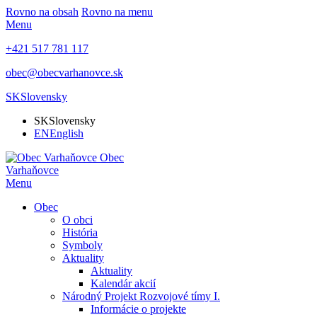
Rovno na obsah
Rovno na menu
Menu
+421 517 781 117
obec@obecvarhanovce.sk
SK
Slovensky
SK
Slovensky
EN
English
Obec
Varhaňovce
Menu
Obec
O obci
História
Symboly
Aktuality
Aktuality
Kalendár akcií
Národný Projekt Rozvojové tímy I.
Informácie o projekte