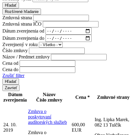
Hľadať
Rozšírené hľadanie
Zmluvná strana
Zmluvná strana IČO
Dátum zverejnenia od
Dátum zverejnenia do
Zverejnený v roku
Číslo zmluvy
Názov / Predmet zmluvy
Cena od
Cena do
Zrušiť filter
Zavrieť
Dátum
Názov
Cena *
Zmluvné strany
zverejnenia
Číslo zmluvy
Zmluva o
poskytovaní
Ing. Lipka Marek,
audítorských služieb
24. 10.
600,00
082 13 Tulčík
2019
EUR
Zmluva o