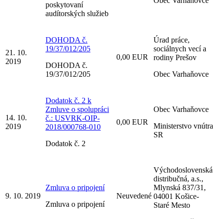
Obec Varhaňovce
poskytovaní
audítorských služieb
DOHODA č.
Úrad práce,
19/37/012/205
sociálnych vecí a
21. 10.
0,00 EUR
rodiny Prešov
2019
DOHODA č.
19/37/012/205
Obec Varhaňovce
Dodatok č. 2 k
Zmluve o spolupráci
Obec Varhaňovce
14. 10.
č.: USVRK-OIP-
0,00 EUR
Ministerstvo vnútra
2019
2018/000768-010
SR
Dodatok č. 2
Východoslovenská
distribučná, a.s.,
Zmluva o pripojení
Mlynská 837/31,
9. 10. 2019
Neuvedené
04001 Košice-
Zmluva o pripojení
Staré Mesto