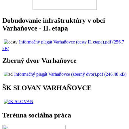
Dobudovanie infraštruktúry v obci
Varhaňovce - II. etapa
Informačný plagát Varhaňovce (cesty II. etapa).pdf (256.7
kB)
Zberný dvor Varhaňovce
Informačný plagát Varhaňovce (zberný dvor).pdf (246.48 kB)
ŠK SLOVAN VARHAŇOVCE
Terénna sociálna práca