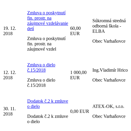
Zmluva o poskytnutí
fin. prostr. na
Súkromná stredná
záujmové vzdelávanie
odborná škola -
19. 12.
60,00
detí
ELBA
2018
EUR
Zmluva o poskytnutí
Obec Varhaňovce
fin. prostr. na
záujmové vzdel
Zmluva o dielo
č.15/2018
Ing.Vladimír Hrico
12. 12.
1 000,00
2018
EUR
Zmluva o dielo
Obec Varhaňovce
č.15/2018
Dodatok č.2 k zmluve
o dielo
ATEX-OK, s.r.o.
30. 11.
0,00 EUR
2018
Dodatok č.2 k zmluve
Obec Varhaňovce
o dielo