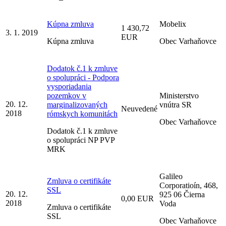
Kúpna zmluva
Mobelix
1 430,72
3. 1. 2019
EUR
Kúpna zmluva
Obec Varhaňovce
Dodatok č.1 k zmluve
o spolupráci - Podpora
vysporiadania
pozemkov v
Ministerstvo
20. 12.
marginalizovaných
vnútra SR
Neuvedené
2018
rómskych komunitách
Obec Varhaňovce
Dodatok č.1 k zmluve
o spolupráci NP PVP
MRK
Galileo
Zmluva o certifikáte
Corporatioín, 468,
SSL
20. 12.
925 06 Čierna
0,00 EUR
2018
Voda
Zmluva o certifikáte
SSL
Obec Varhaňovce