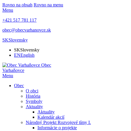
Rovno na obsah
Rovno na menu
Menu
+421 517 781 117
obec@obecvarhanovce.sk
SK
Slovensky
SK
Slovensky
EN
English
Obec
Varhaňovce
Menu
Obec
O obci
História
Symboly
Aktuality
Aktuality
Kalendár akcií
Národný Projekt Rozvojové tímy I.
Informácie o projekte