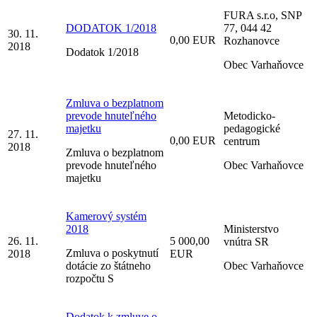
FURA s.r.o, SNP
DODATOK 1/2018
77, 044 42
30. 11.
0,00 EUR
Rozhanovce
2018
Dodatok 1/2018
Obec Varhaňovce
Zmluva o bezplatnom
prevode hnuteľného
Metodicko-
majetku
pedagogické
27. 11.
0,00 EUR
centrum
2018
Zmluva o bezplatnom
prevode hnuteľného
Obec Varhaňovce
majetku
Kamerový systém
2018
Ministerstvo
26. 11.
5 000,00
vnútra SR
Zmluva o poskytnutí
2018
EUR
dotácie zo štátneho
Obec Varhaňovce
rozpočtu S
Dodatok k zmluve o