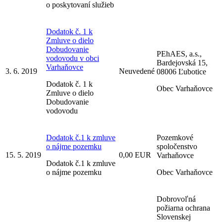
o poskytovaní služieb
Dodatok č. 1 k
Zmluve o dielo
Dobudovanie
PEhAES, a.s.,
vodovodu v obci
Bardejovská 15,
Varhaňovce
3. 6. 2019
Neuvedené
08006 Ľubotice
Dodatok č. 1 k
Obec Varhaňovce
Zmluve o dielo
Dobudovanie
vodovodu
Dodatok č.1 k zmluve
Pozemkové
o nájme pozemku
spoločenstvo
15. 5. 2019
0,00 EUR
Varhaňovce
Dodatok č.1 k zmluve
o nájme pozemku
Obec Varhaňovce
Dobrovoľná
požiarna ochrana
Slovenskej