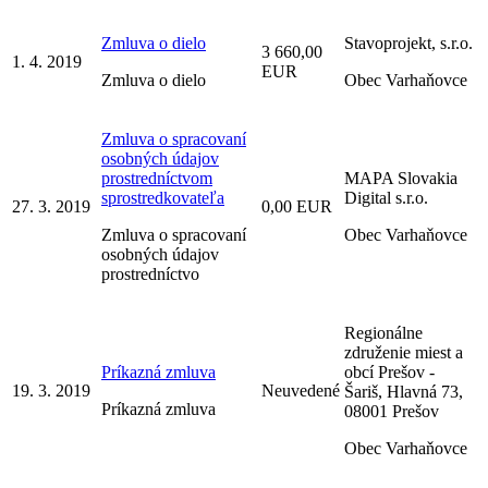
Zmluva o dielo
Stavoprojekt, s.r.o.
3 660,00
1. 4. 2019
EUR
Zmluva o dielo
Obec Varhaňovce
Zmluva o spracovaní
osobných údajov
prostredníctvom
MAPA Slovakia
sprostredkovateľa
Digital s.r.o.
27. 3. 2019
0,00 EUR
Zmluva o spracovaní
Obec Varhaňovce
osobných údajov
prostredníctvo
Regionálne
združenie miest a
Príkazná zmluva
obcí Prešov -
19. 3. 2019
Neuvedené
Šariš, Hlavná 73,
Príkazná zmluva
08001 Prešov
Obec Varhaňovce