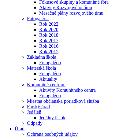
Fókusové skupiny a komunitné fóra
Aktivity Rozvojového tímu
Mesačné plány rozvojového tímu
Fotogaléria
Rok 2022
Rok 2020
Rok 2018
Rok 2017
Rok 2016
Rok 2015
Základná škola
Fotogaléria
Materská škola
Fotogaléria
Aktuality
Komunitné centrum
Aktivity Komunitného centra
Fotogaléria
Miestna občianska poriadková služba
Farský úrad
Jedáleň
Jedálny lístok
Odpady
Úrad
Ochrana osobných údajov