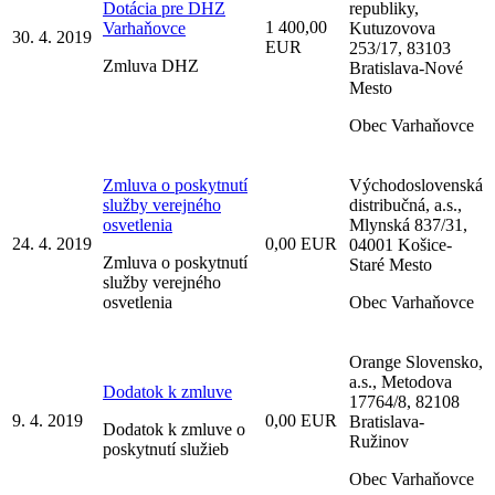
Dotácia pre DHZ
republiky,
1 400,00
Varhaňovce
Kutuzovova
30. 4. 2019
EUR
253/17, 83103
Zmluva DHZ
Bratislava-Nové
Mesto
Obec Varhaňovce
Zmluva o poskytnutí
Východoslovenská
služby verejného
distribučná, a.s.,
osvetlenia
Mlynská 837/31,
24. 4. 2019
0,00 EUR
04001 Košice-
Zmluva o poskytnutí
Staré Mesto
služby verejného
osvetlenia
Obec Varhaňovce
Orange Slovensko,
a.s., Metodova
Dodatok k zmluve
17764/8, 82108
9. 4. 2019
0,00 EUR
Bratislava-
Dodatok k zmluve o
Ružinov
poskytnutí služieb
Obec Varhaňovce