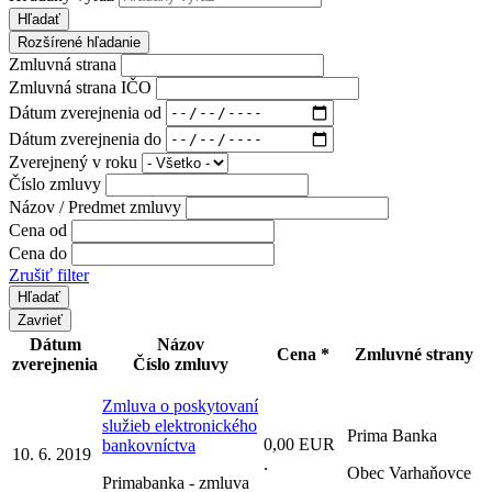
Hľadať
Rozšírené hľadanie
Zmluvná strana
Zmluvná strana IČO
Dátum zverejnenia od
Dátum zverejnenia do
Zverejnený v roku
Číslo zmluvy
Názov / Predmet zmluvy
Cena od
Cena do
Zrušiť filter
Zavrieť
Dátum
Názov
Cena *
Zmluvné strany
zverejnenia
Číslo zmluvy
Zmluva o poskytovaní
služieb elektronického
Prima Banka
0,00 EUR
bankovníctva
10. 6. 2019
.
Obec Varhaňovce
Primabanka - zmluva