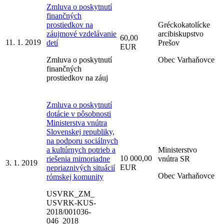
Zmluva o poskytnutí
finančných
prostiedkov na
Gréckokatolícke
záujmové vzdelávanie
arcibiskupstvo
60,00
11. 1. 2019
detí
Prešov
EUR
Zmluva o poskytnutí
Obec Varhaňovce
finančných
prostiedkov na záuj
Zmluva o poskytnutí
dotácie v pôsobnosti
Ministerstva vnútra
Slovenskej republiky,
na podporu sociálnych
a kultúrnych potrieb a
Ministerstvo
10 000,00
riešenia mimoriadne
vnútra SR
3. 1. 2019
EUR
nepriaznivých situácií
Obec Varhaňovce
rómskej komunity
USVRK_ZM_
USVRK-KUS-
2018/001036-
046_2018