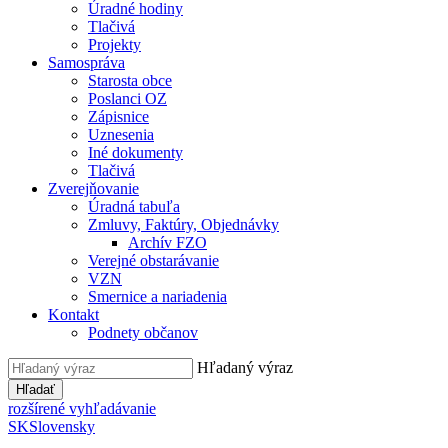
Úradné hodiny
Tlačivá
Projekty
Samospráva
Starosta obce
Poslanci OZ
Zápisnice
Uznesenia
Iné dokumenty
Tlačivá
Zverejňovanie
Úradná tabuľa
Zmluvy, Faktúry, Objednávky
Archív FZO
Verejné obstarávanie
VZN
Smernice a nariadenia
Kontakt
Podnety občanov
Hľadaný výraz
Hľadať
rozšírené vyhľadávanie
SK
Slovensky