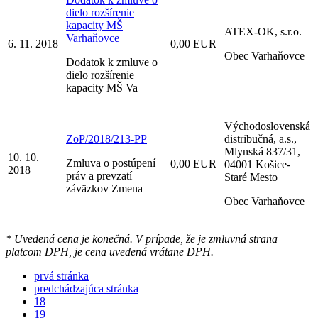
dielo rozšírenie
kapacity MŠ
ATEX-OK, s.r.o.
Varhaňovce
6. 11. 2018
0,00 EUR
Obec Varhaňovce
Dodatok k zmluve o
dielo rozšírenie
kapacity MŠ Va
Východoslovenská
ZoP/2018/213-PP
distribučná, a.s.,
Mlynská 837/31,
10. 10.
Zmluva o postúpení
0,00 EUR
04001 Košice-
2018
práv a prevzatí
Staré Mesto
záväzkov Zmena
Obec Varhaňovce
* Uvedená cena je konečná. V prípade, že je zmluvná strana
platcom DPH, je cena uvedená vrátane DPH.
prvá stránka
predchádzajúca stránka
18
19