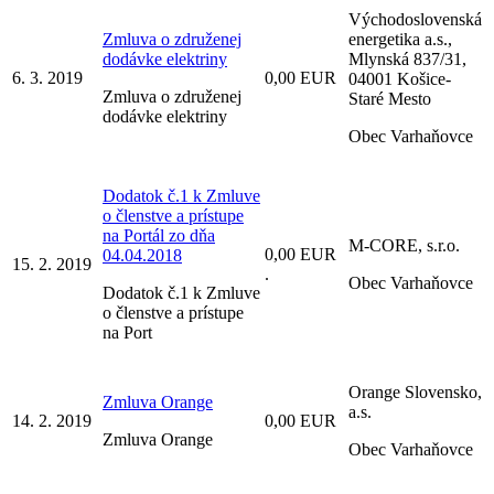
Východoslovenská
Zmluva o združenej
energetika a.s.,
dodávke elektriny
Mlynská 837/31,
6. 3. 2019
0,00 EUR
04001 Košice-
Zmluva o združenej
Staré Mesto
dodávke elektriny
Obec Varhaňovce
Dodatok č.1 k Zmluve
o členstve a prístupe
na Portál zo dňa
M-CORE, s.r.o.
0,00 EUR
04.04.2018
15. 2. 2019
.
Obec Varhaňovce
Dodatok č.1 k Zmluve
o členstve a prístupe
na Port
Orange Slovensko,
Zmluva Orange
a.s.
14. 2. 2019
0,00 EUR
Zmluva Orange
Obec Varhaňovce